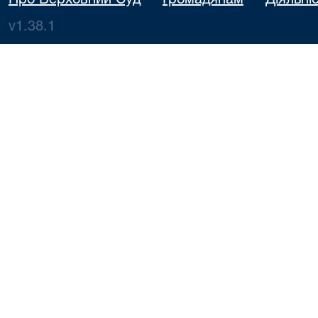
Про Верховний Суд
Громадянам
Діяльні
v1.38.1