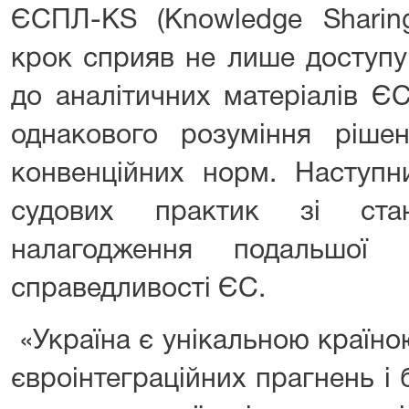
ЄСПЛ-KS (Knowledge Sharing
крок сприяв не лише доступу
до аналітичних матеріалів Є
однакового розуміння ріше
конвенційних норм. Наступн
судових практик зі ст
налагодження подальшої 
справедливості ЄС.
«Україна є унікальною країно
євроінтеграційних прагнень і