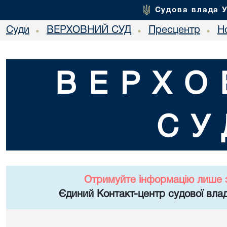
Судова влада 
Суди
ВЕРХОВНИЙ СУД
Пресцентр
Но
•
•
•
ВЕРХО
СУ
Отримуйте інформацію лише 
Єдиний Контакт-центр судової влад