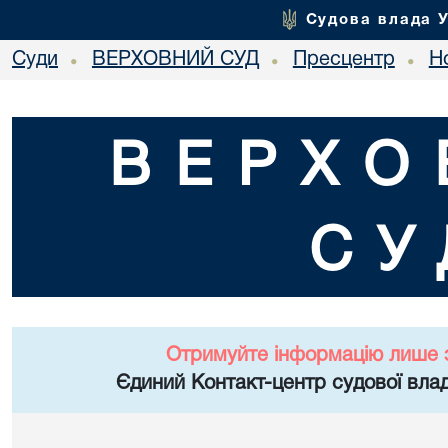
Судова влада 
Суди
ВЕРХОВНИЙ СУД
Пресцентр
Но
•
•
•
ВЕРХО
СУ
Отримуйте інформацію лише 
Єдиний Контакт-центр судової влад