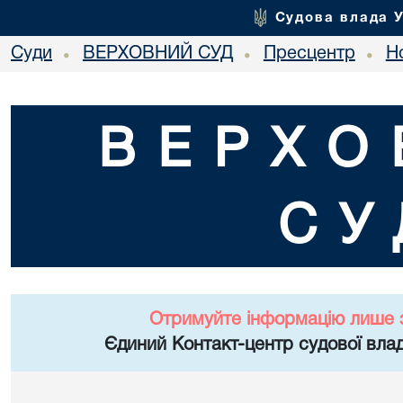
Судова влада 
Суди
ВЕРХОВНИЙ СУД
Пресцентр
Но
•
•
•
ВЕРХО
СУ
Отримуйте інформацію лише 
Єдиний Контакт-центр судової влад