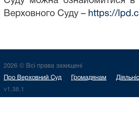
Суду можна ознайомитися в 
Верховного Суду –
https://lpd.
2026 © Всі права захищені
Про Верховний Суд
Громадянам
Діяльні
v1.38.1