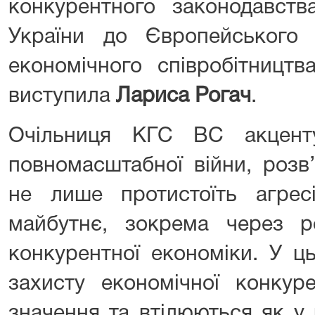
конкурентного законодавства
України до Європейського 
економічного співробітництв
виступила
Лариса Рогач
.
Очільниця КГС ВС акцент
повномасштабної війни, розв’
не лише протистоїть агре
майбутнє, зокрема через ро
конкурентної економіки. У ц
захисту економічної конкур
значення та втілюються як у 