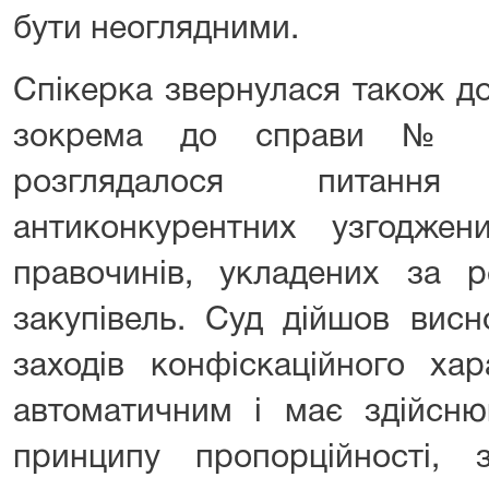
бути неоглядними.
Спікерка звернулася також д
зокрема до справи № 92
розглядалося питанн
антиконкурентних узгоджен
правочинів, укладених за р
закупівель. Суд дійшов висн
заходів конфіскаційного ха
автоматичним і має здійсню
принципу пропорційності, 