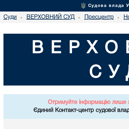
Судова влада 
Суди
ВЕРХОВНИЙ СУД
Пресцентр
Но
•
•
•
ВЕРХО
СУ
Отримуйте інформацію лише 
Єдиний Контакт-центр судової влад