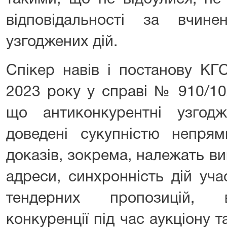
відповідальності за вчине
узгоджених дій.
Спікер навів і постанову КГ
2023 року у справі № 910/102
що антиконкурентні узгод
доведені сукупністю непрям
доказів, зокрема, належать ви
адреси, синхронність дій уча
тендерних пропозицій, в
конкуренції під час аукціону т