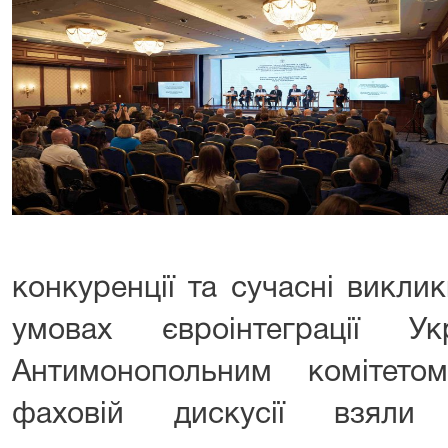
конкуренції та сучасні викли
умовах євроінтеграції Укр
Антимонопольним комітето
фаховій дискусії взяли 