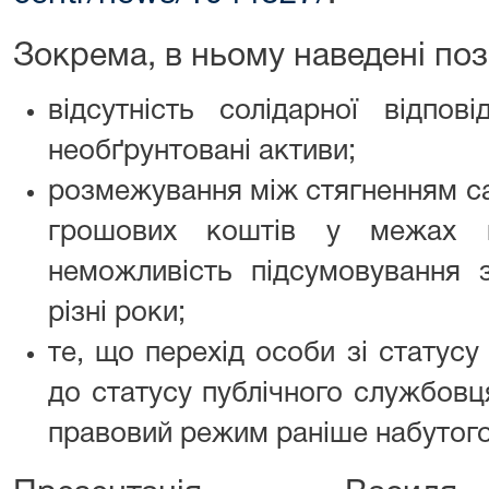
Зокрема, в ньому наведені поз
відсутність солідарної відпов
необґрунтовані активи;
розмежування між стягненням са
грошових коштів у межах й
неможливість підсумовування з
різні роки;
те, що перехід особи зі статусу
до статусу публічного службов
правовий режим раніше набутого 