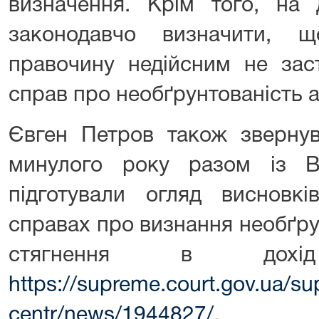
визначення. Крім того, на 
законодавчо визначити, щ
правочину недійсним не зас
справ про необґрунтованість а
Євген Петров також звернув
минулого року разом із 
підготували огляд висновкі
справах про визнання необґру
стягнення в дох
https://supreme.court.gov.ua/s
centr/news/1944827/
.