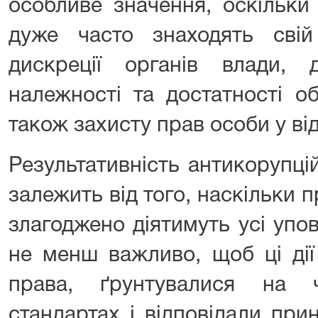
особливе значення, оскільки
дуже часто знаходять сві
дискреції органів влади, 
належності та достатності о
також захисту прав особи у ві
Результативність антикорупці
залежить від того, наскільки п
злагоджено діятимуть усі упо
не менш важливо, щоб ці ді
права, ґрунтувалися на ч
стандартах і відповідали при