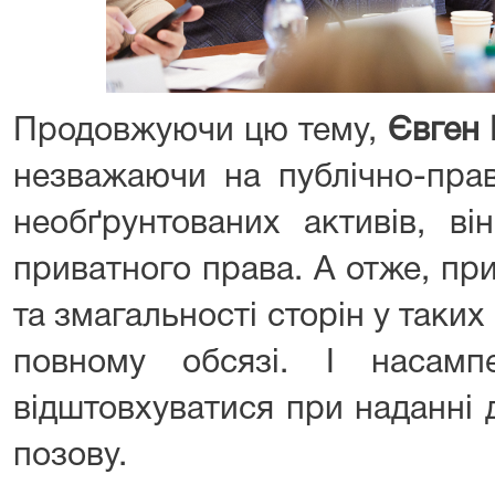
Продовжуючи цю тему,
Євген 
незважаючи на публічно-прав
необґрунтованих активів, ві
приватного права. А отже, пр
та змагальності сторін у таких
повному обсязі. І насамп
відштовхуватися при наданні 
позову.