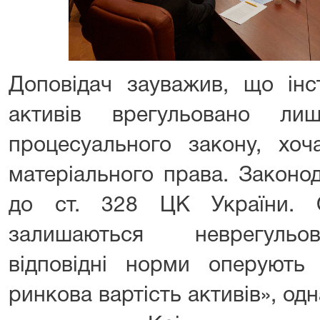
Доповідач зауважив, що інс
активів врегульовано ли
процесуального закону, хо
матеріального права. Законод
до ст. 328 ЦК України. 
залишаються неврегульо
відповідні норми оперують 
ринкова вартість активів», од