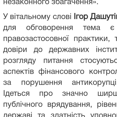
незаконного збагачення».
У вітальному слові
Ігор Дашуті
для обговорення тема 
правозастосовної практики, 
довіри до державних інстит
розгляду питання стосуют
аспектів фінансового контро
за порушення антикорупці
Ідеться про значно ширш
публічного врядування, ріве
державі та здатність уповно