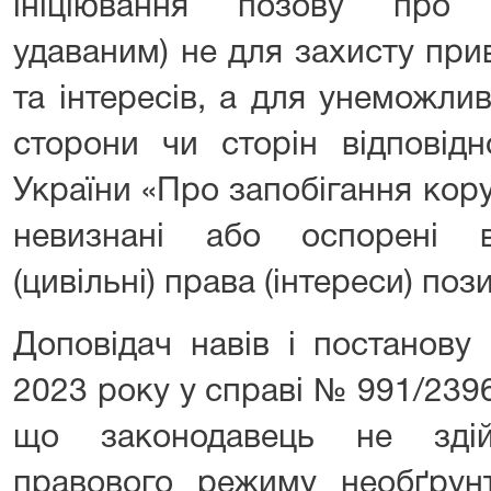
ініціювання позову про 
удаваним) не для захисту при
та інтересів, а для унеможли
сторони чи сторін відповід
України «Про запобігання коруп
невизнані або оспорені в
(цивільні) права (інтереси) поз
Доповідач навів і постанов
2023 року у справі № 991/2396
що законодавець не здій
правового режиму необґрунт