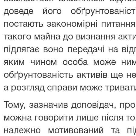
доведе його обґрунтовані
постають закономірні питанн
такого майна до визнання акт
підлягає воно передачі на від
яким чином особа може ним
обґрунтованість активів ще н
а розгляд справи може триват
Тому, зазначив доповідач, пр
можна говорити лише після то
належно мотивований та під