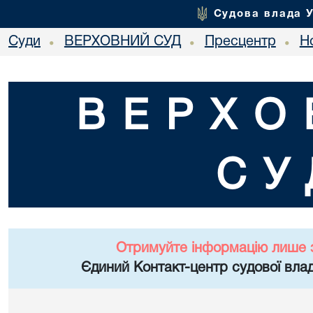
Судова влада 
Суди
ВЕРХОВНИЙ СУД
Пресцентр
Но
•
•
•
ВЕРХО
СУ
Отримуйте інформацію лише 
Єдиний Контакт-центр судової влад