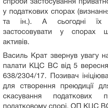
спроби застосування приватн
у податкових спорах (визнанн
та ін.). А сьогодні їх 
застосовувати у спорах щ
активів.
Василь Крат звернув увагу н
палати КЦС ВС від 5 вересня
638/2304/17. Позивач ініціюв
для створення преюдиції дл
скасування податкових п
податковому спорі. ОП КЦС В