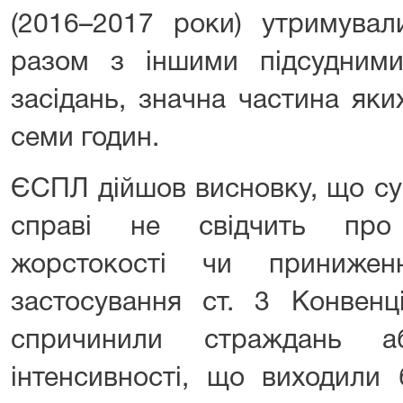
(2016–2017 роки) утримувал
разом з іншими підсудним
засідань, значна частина яки
семи годин.
ЄСПЛ дійшов висновку, що сук
справі не свідчить про
жорстокості чи принижен
застосування ст. 3 Конвенц
спричинили страждань а
інтенсивності, що виходили