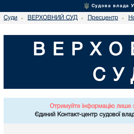
Судова влада 
Суди
ВЕРХОВНИЙ СУД
Пресцентр
Но
•
•
•
ВЕРХО
СУ
Отримуйте інформацію лише 
Єдиний Контакт-центр судової влад