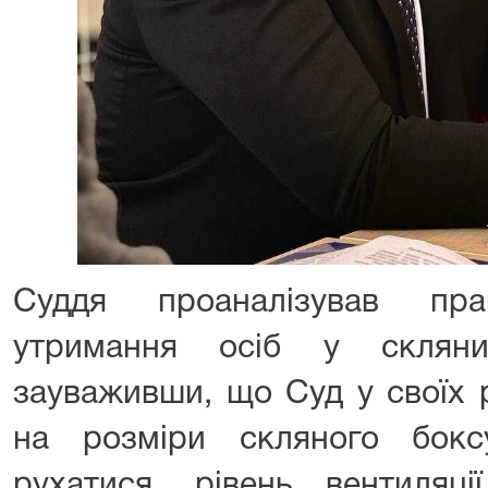
Суддя проаналізував п
утримання осіб у склян
зауваживши, що Суд у своїх 
на розміри скляного бокс
рухатися, рівень вентиляці