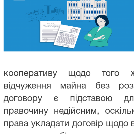
кооперативу щодо того ж
відчуження майна без роз
договору є підставою дл
правочину недійсним, оскіл
права укладати договір щодо 