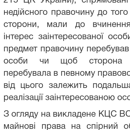
215 ЦК України), спрямовані
недійсного правочину до того
сторони, мали до вчиненн
інтерес заінтересованої осо
предмет правочину перебував 
особи чи щоб сторона (
перебувала в певному правово
від цього залежить подальш
реалізації заінтересованою осо
З огляду на викладене КЦС ВС
майнові права на спірний о