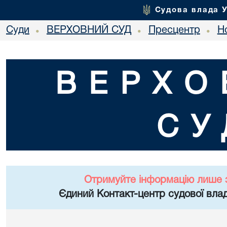
Судова влада 
Суди
ВЕРХОВНИЙ СУД
Пресцентр
Но
•
•
•
ВЕРХО
СУ
Отримуйте інформацію лише 
Єдиний Контакт-центр судової влад