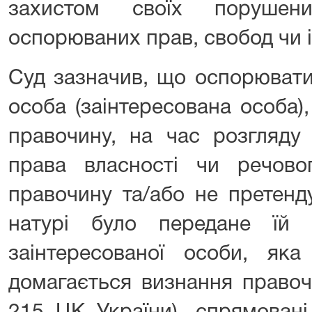
захистом своїх порушен
оспорюваних прав, свобод чи і
Суд зазначив, що оспорюват
особа (заінтересована особа)
правочину, на час розгляду
права власності чи речов
правочину та/або не претенд
натурі було передане їй 
заінтересованої особи, як
домагається визнання правочи