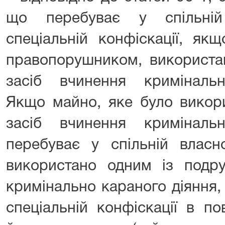
що перебуває у спільній 
спеціальній конфіскації, як
правопорушником, використа
засіб вчинення криміналь
Якщо майно, яке було викор
засіб вчинення криміналь
перебуває у спільній власн
використано одним із подр
кримінально караного діяння,
спеціальній конфіскації в по