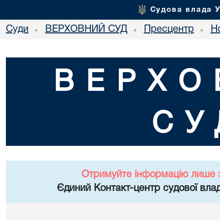
Судова влада 
Суди
ВЕРХОВНИЙ СУД
Пресцентр
Но
•
•
•
ВЕРХО
СУ
Отримуйте інформацію лише 
Єдиний Контакт-центр судової влад