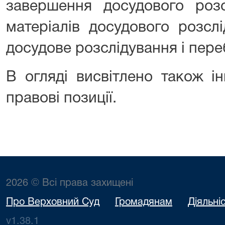
завершення досудового розс
матеріалів досудового розсл
досудове розслідування і пере
В огляді висвітлено також і
правові позиції.
2026 © Всі права захищені
Про Верховний Суд
Громадянам
Діяльні
v1.38.1