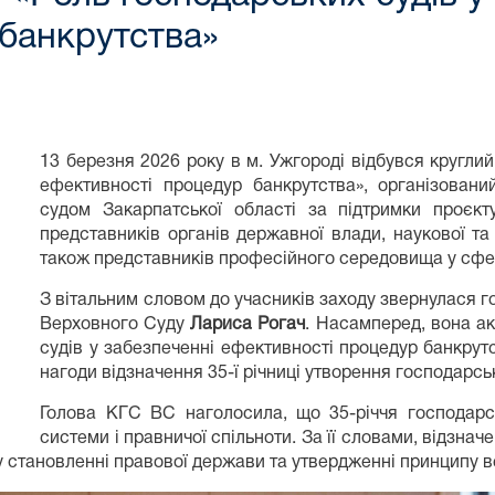
банкрутства»
13 березня 2026 року в м. Ужгороді відбувся круглий
ефективності процедур банкрутства», організован
судом Закарпатської області за підтримки проєкту
представників органів державної влади, наукової та
також представників професійного середовища у сфер
З вітальним словом до учасників заходу звернулася г
Верховного Суду
Лариса Рогач
. Насамперед, вона а
судів у забезпеченні ефективності процедур банкрутс
нагоди відзначення 35-ї річниці утворення господарськ
Голова КГС ВС наголосила, що 35-річчя господарсь
системи і правничої спільноти. За її словами, відзнач
 у становленні правової держави та утвердженні принципу 