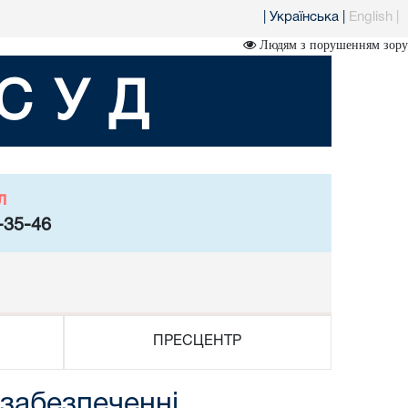
|
Українська
|
English
|
Людям з порушенням зору
СУД
л
-35-46
ПРЕСЦЕНТР
 забезпеченні