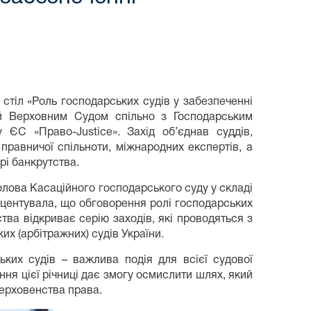
 стіл «Роль господарських судів у забезпеченні
ий Верховним Судом спільно з Господарським
 ЄС «Право-Justice». Захід об’єднав суддів,
 правничої спільноти, міжнародних експертів, а
і банкрутства.
олова Касаційного господарського суду у складі
кцентувала, що обговорення ролі господарських
тва відкриває серію заходів, які проводяться з
их (арбітражних) судів України.
ких судів – важлива подія для всієї судової
ення цієї річниці дає змогу осмислити шлях, який
верховенства права.