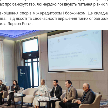
х про банкрутство, які нерідко поєднують питання різних г
и вирішення спорів між кредитором і боржником. Це складн
тва, і від якості та своєчасності вирішення таких справ за
сила Лариса Рогач.