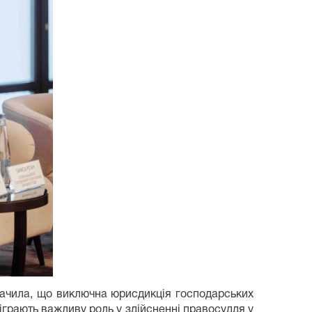
начила, що виключна юрисдикція господарських
відіграють важливу роль у здійсненні правосуддя у