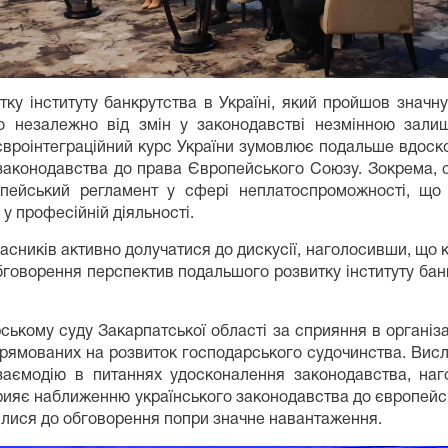
ку інституту банкрутства в Україні, який пройшов значну
 незалежно від змін у законодавстві незмінною залиша
євроінтеграційний курс України зумовлює подальше вдоско
 законодавства до права Європейського Союзу. Зокрема, с
пейський регламент у сфері неплатоспроможності, що
у професійній діяльності.
сників активно долучатися до дискусії, наголосивши, що 
бговорення перспектив подальшого розвитку інституту банк
ькому суду Закарпатської області за сприяння в організа
 спрямованих на розвиток господарського судочинства. Вис
 взаємодію в питаннях удосконалення законодавства, на
прияє наближенню українського законодавства до європейс
чилися до обговорення попри значне навантаження.