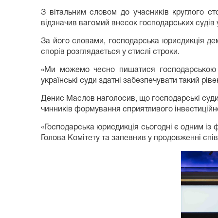
З вітальним словом до учасників круглого ст
відзначив вагомий внесок господарських судів 
За його словами, господарська юрисдикція дем
спорів розглядається у стислі строки.
«Ми можемо чесно пишатися господарською ю
українські суди здатні забезпечувати такий ріве
Денис Маслов наголосив, що господарські суди в
чинників формування сприятливого інвестиційно
«Господарська юрисдикція сьогодні є одним із 
Голова Комітету та запевнив у продовженні спі