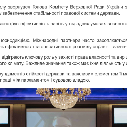
олу звернувся Голова Комітету Верховної Ради України 
у забезпечення стабільності правової системи держави.
онструє ефективність навіть у складних умовах воєнного 
рисдикцією. Міжнародні партнери часто захоплюються
нь ефективності та оперативності розгляду справ», – зазнач
ідіграють ключову роль у захисті права власності та вирі
го клімату. Важливе значення також має їхня діяльність у
фундаментів стійкості держави та важливим елементом її м
впраці між парламентом і судовою владою.