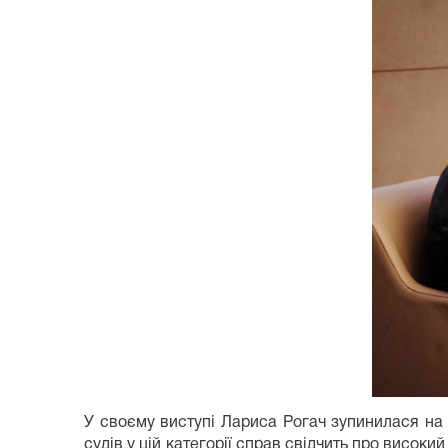
У своєму виступі Лариса Рогач зупинилася на
судів у цій категорії справ свідчить про високий