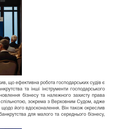
ив, що ефективна робота господарських судів є
нкрутства та інші інструменти господарського
оновлення бізнесу та належного захисту права
ю спільнотою, зокрема з Верховним Судом, адже
ї щодо його вдосконалення. Він також окреслив
анкрутства для малого та середнього бізнесу,