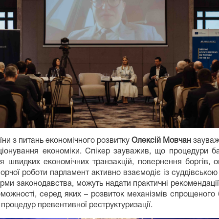
їни з питань економічного розвитку
Олексій Мовчан
зауваж
ціонування економіки. Спікер зауважив, що процедури ба
я швидких економічних транзакцій, повернення боргів, 
творчої роботи парламент активно взаємодіє із суддівсько
орми законодавства, можуть надати практичні рекомендаці
можності, серед яких – розвиток механізмів спрощеного б
процедур превентивної реструктуризації.