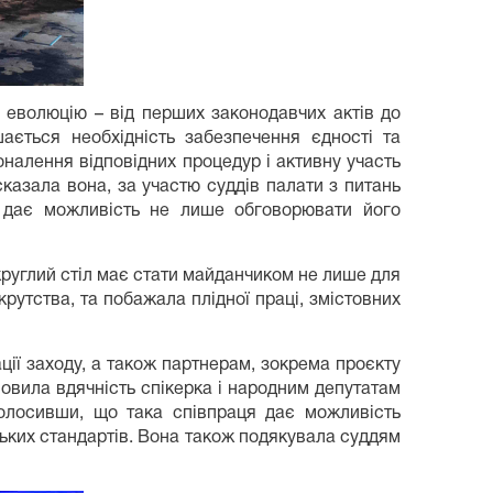
 еволюцію – від перших законодавчих актів до
ється необхідність забезпечення єдності та
налення відповідних процедур і активну участь
казала вона, за участю суддів палати з питань
 дає можливість не лише обговорювати його
круглий стіл має стати майданчиком не лише для
рутства, та побажала плідної праці, змістовних
ції заходу, а також партнерам, зокрема проєкту
ловила вдячність спікерка і народним депутатам
голосивши, що така співпраця дає можливість
ьких стандартів. Вона також подякувала суддям