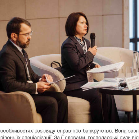
 особливостях розгляду справ про банкрутство. Вона заз
 рівень їх спеціалізації. За її словами, господарські суди 