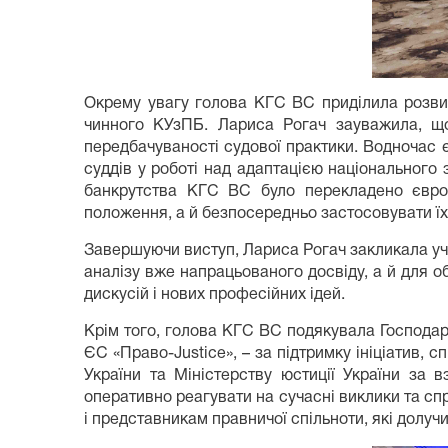
Окрему увагу голова КГС ВС приділила розвит
чинного КУзПБ. Лариса Рогач зауважила, що
передбачуваності судової практики. Водночас 
суддів у роботі над адаптацією національного
банкрутства КГС ВС було перекладено євро
положення, а й безпосередньо застосовувати їх 
Завершуючи виступ, Лариса Рогач закликала уча
аналізу вже напрацьованого досвіду, а й для о
дискусій і нових професійних ідей.
Крім того, голова КГС ВС подякувала Господарс
ЄС «Право-Justice», – за підтримку ініціатив,
України та Міністерству юстиції України за
оперативно реагувати на сучасні виклики та с
і представникам правничої спільноти, які долу