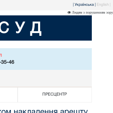
|
Українська
|
English
|
Людям з порушенням зору
СУД
л
-35-46
ПРЕСЦЕНТР
хом накладення арешту