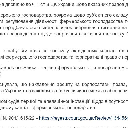
 відповідно до ч. 1 ст. 8 ЦК України щодо вказаних правові
ерського господарства, зокрема щодо суб'єктного складу
ти регулювання діяльності фермерського господарства 
ка передбачає особливий порядок звернення стягнення на 
 до правовідносин щодо звернення стягнення на частку 
 з набуттям прав на частку у складеному капіталі фер
алі фермерського господарства та корпоративні права є н
бавляє боржника — члена фермерського господарства мо
).
нувала, що накладення арешту на корпоративні права,
ва України та є заходом, за рахунок якого можна забезпеч
м судів першої та апеляційної інстанцій щодо відсутност
аденому капіталі фермерського господарства.
ві № 904/1615/22 –
https://reyestr.court.gov.ua/Review/13445