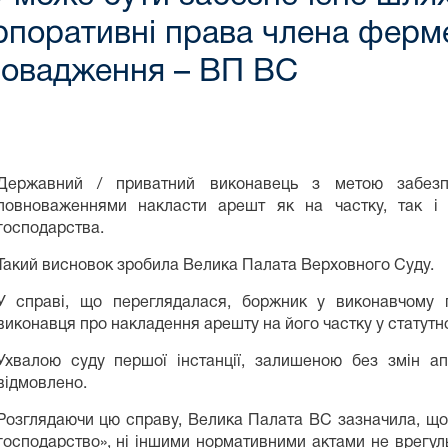
корпоративні права члена фер
ровадження – ВП ВС
Державний / приватний виконавець з метою забезп
повноваженнями накласти арешт як на частку, так і
господарства.
Такий висновок зробила Велика Палата Верховного Суду.
У справі, що переглядалася, боржник у виконавчому 
виконавця про накладення арешту на його частку у статутн
Ухвалою суду першої інстанції, залишеною без змін ап
відмовлено.
Розглядаючи цю справу, Велика Палата ВС зазначила, що
господарство», ні іншими нормативними актами не врегул