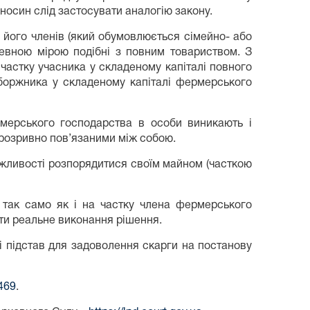
дносин слід застосувати аналогію закону.
 його членів (який обумовлюється сімейно- або
певною мірою подібні з повним товариством. З
частку учасника у складеному капіталі повного
боржника у складеному капіталі фермерського
мерського господарства в особи виникають і
ерозривно пов’язаними між собою.
жливості розпорядитися своїм майном (часткою
 так само як і на частку члена фермерського
ити реальне виконання рішення.
і підстав для задоволення скарги на постанову
6469
.