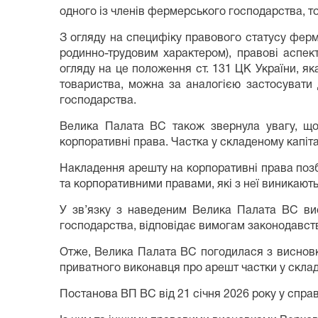
одного із членів фермерського господарства, то
З огляду на специфіку правового статусу ферм
родинно-трудовим характером), правові аспек
огляду на це положення ст. 131 ЦК України, я
товариства, можна за аналогією застосувати
господарства.
Велика Палата ВС також звернула увагу, що
корпоративні права. Частка у складеному капіт
Накладення арешту на корпоративні права поз
та корпоративними правами, які з неї виникають
У зв’язку з наведеним Велика Палата ВС вис
господарства, відповідає вимогам законодавст
Отже, Велика Палата ВС погодилася з висновко
приватного виконавця про арешт частки у скл
Постанова ВП ВС від 21 січня 2026 року у спра