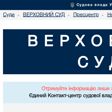
Судова влада 
Суди
ВЕРХОВНИЙ СУД
Пресцентр
Но
•
•
•
ВЕРХО
СУ
Отримуйте інформацію лише 
Єдиний Контакт-центр судової влад