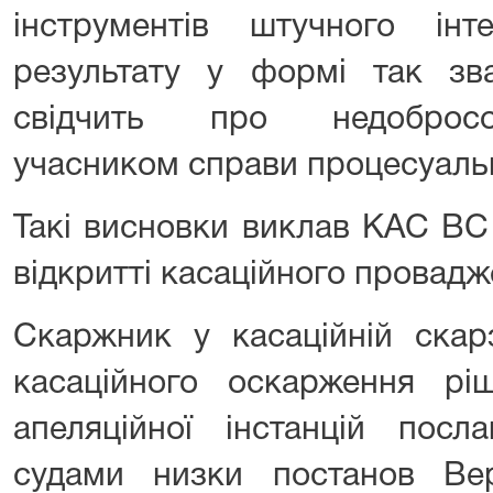
інструментів штучного ін
результату у формі так зв
свідчить про недобросо
учасником справи процесуаль
Такі висновки виклав КАС ВС 
відкритті касаційного провадж
Скаржник у касаційній скар
касаційного оскарження рі
апеляційної інстанцій посл
судами низки постанов Ве