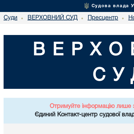
Судова влада 
Суди
ВЕРХОВНИЙ СУД
Пресцентр
Но
•
•
•
ВЕРХО
СУ
Отримуйте інформацію лише 
Єдиний Контакт-центр судової влад