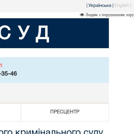
|
Українська
|
English
|
Людям з порушенням зору
СУД
л
-35-46
ПРЕСЦЕНТР
ого кримінального суду