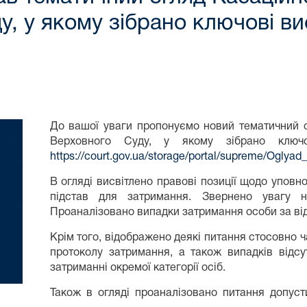
ду, у якому зібрано ключові в
До вашої уваги пропонуємо новий тематичний о
Верховного Суду, у якому зібрано ключ
https://court.gov.ua/storage/portal/supreme/Ogly
В огляді висвітлено правові позиції щодо упов
підстав для затримання. Звернено увагу н
Проаналізовано випадки затримання особи за від
Крім того, відображено деякі питання стосовно 
протоколу затримання, а також випадків відсу
затриманні окремої категорії осіб.
Також в огляді проаналізовано питання допуст