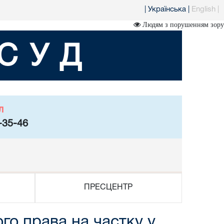
|
Українська
|
English
|
Людям з порушенням зору
СУД
л
-35-46
ПРЕСЦЕНТР
го права на частку у