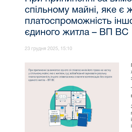
спільному майні, яке є
платоспроможність іншо
єдиного житла – ВП ВС
23 грудня 2025, 15:10