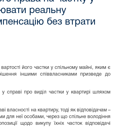
нювати реальну
мпенсацію без втрати
вартості його частки у спільному майні, яким є
рішення іншими співвласниками призведе до
у справі про виділ частки у квартирі шляхом
і власності на квартиру, тоді як відповідачам –
іми для неї особами, через що спільне володіння
озиції щодо викупу їхніх часток відповідачі