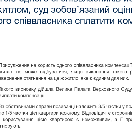
 житлом, суд зобов’язаний оці
го співвласника сплатити ко
Присудження на користь одного співвласника компенсації 
житло, не може відбуватися, якщо виконання такого 
звернення стягнення на це ж житло, яке є єдиним для них.
Такого висновку дійшла Велика Палата Верховного Суду 
виплати компенсації.
За обставинами справи позивачці належить 3/5 частки у прав
по 1/5 частки цієї квартири кожному. Відповідачі є сторонн
і користування цією квартирою є неможливим, а її проп
ігнорують.