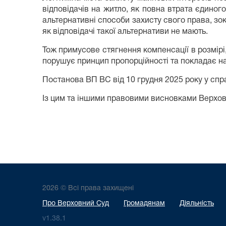
відповідачів на житло, як повна втрата єдино
альтернативні способи захисту свого права, зок
як відповідачі такої альтернативи не мають.
Тож примусове стягнення компенсації в розмірі
порушує принцип пропорційності та покладає на
Постанова ВП ВС від 10 грудня 2025 року у спр
Із цим та іншими правовими висновками Верхов
2026 © Всі права захищені
Про Верховний Суд
Громадянам
Діяльність
v1.38.1