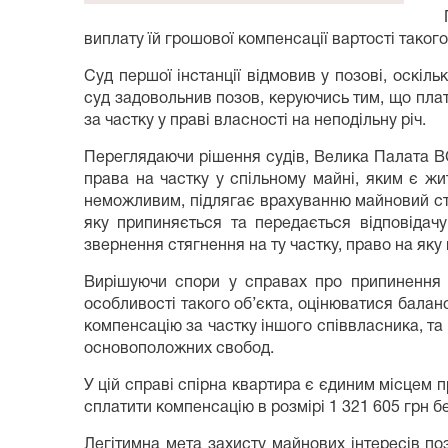
виплату їй грошової компенсації вартості таког
Суд першої інстанції відмовив у позові, оскіл
суд задовольнив позов, керуючись тим, що пла
за частку у праві власності на неподільну річ.
Переглядаючи рішення судів, Велика Палата ВС
права на частку у спільному майні, яким є жи
неможливим, підлягає врахуванню майновий стан
яку припиняється та передається відповідачу
звернення стягнення на ту частку, право на як
Вирішуючи спори у справах про припинення п
особливості такого об’єкта, оцінюватися балан
компенсацію за частку іншого співвласника, та 
основоположних свобод.
У цій справі спірна квартира є єдиним місцем 
сплатити компенсацію в розмірі 1 321 605 грн 
Легітимна мета захисту майнових інтересів по