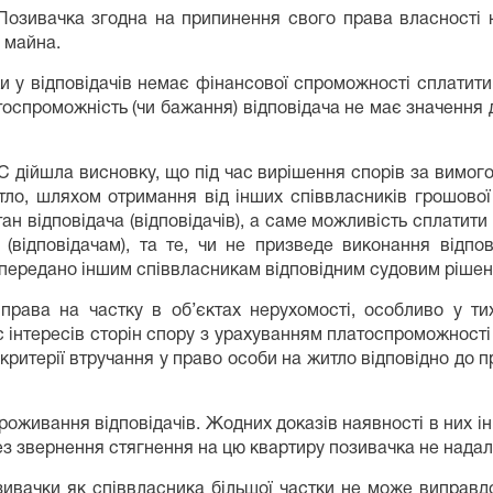
Позивачка згодна на припинення свого права власності н
о майна.
ьки у відповідачів немає фінансової спроможності сплатити
тоспроможність (чи бажання) відповідача не має значення 
 дійшла висновку, що під час вирішення спорів за вимого
тло, шляхом отримання від інших співвласників грошової к
 відповідача (відповідачів), а саме можливість сплатити 
 (відповідачам), та те, чи не призведе виконання відпо
у передано іншим співвласникам відповідним судовим ріше
рава на частку в об’єктах нерухомості, особливо у ти
с інтересів сторін спору з урахуванням платоспроможності
критерії втручання у право особи на житло відповідно до пр
проживання відповідачів. Жодних доказів наявності в них і
без звернення стягнення на цю квартиру позивачка не надал
зивачки як співвласника більшої частки не може виправд