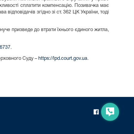
ожливості сплатити компенсацію. Позивачка має
відповідачів згідно зі ст. 362 ЦК України, тоді
нуче призведе до втрати їхнього єдиного житла,
46737
.
ерховного Суду –
https://lpd.court.gov.ua
.