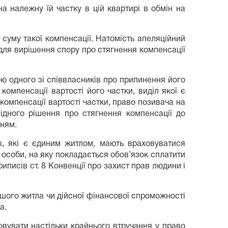
а належну їй частку в цій квартирі в обмін на
 суму такої компенсації. Натомість апеляційний
для вирішення спору про стягнення компенсації
ю одного зі співвласників про припинення його
омпенсації вартості його частки, виділ якої є
компенсації вартості частки, право позивача на
відного рішення про стягнення компенсації до
нням.
х, які є єдиним житлом, мають враховуватися
 особи, на яку покладається обов’язок сплатити
иписів ст. 8 Конвенції про захист прав людини і
ншого житла чи дійсної фінансової спроможності
а.
овувати настільки крайнього втручання у право