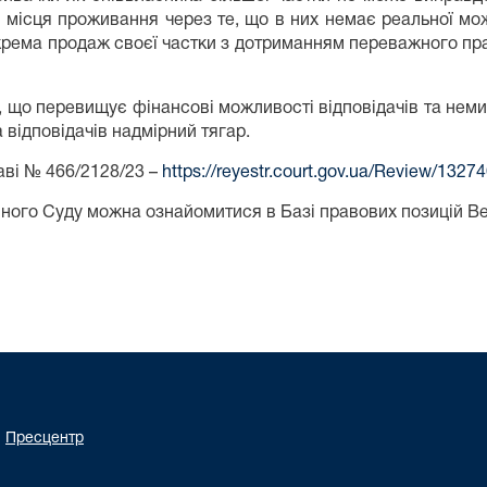
го місця проживання через те, що в них немає реальної м
рема продаж своєї частки з дотриманням переважного права 
, що перевищує фінансові можливості відповідачів та неми
 відповідачів надмірний тягар.
аві № 466/2128/23 –
https://reyestr.court.gov.ua/Review/1327
ного Суду можна ознайомитися в Базі правових позицій В
Пресцентр