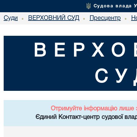
Судова влада 
Суди
ВЕРХОВНИЙ СУД
Пресцентр
Но
•
•
•
ВЕРХО
СУ
Отримуйте інформацію лише 
Єдиний Контакт-центр судової влад