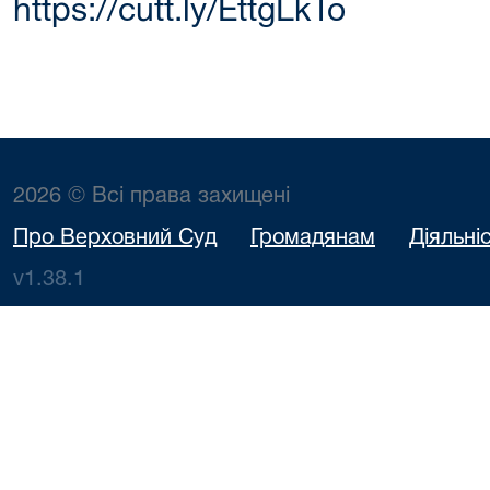
https://cutt.ly/EttgLkTo
2026 © Всі права захищені
Про Верховний Суд
Громадянам
Діяльні
v1.38.1