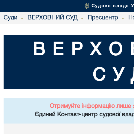
Судова влада 
Суди
ВЕРХОВНИЙ СУД
Пресцентр
Но
•
•
•
ВЕРХО
СУ
Отримуйте інформацію лише 
Єдиний Контакт-центр судової влад