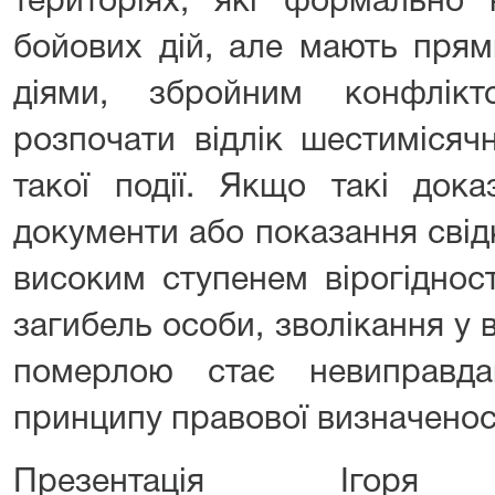
територіях, які формально
бойових дій, але мають прям
діями, збройним конфлік
розпочати відлік шестимісяч
такої події. Якщо такі дока
документи або показання свід
високим ступенем вірогіднос
загибель особи, зволікання у 
померлою стає невиправда
принципу правової визначенос
Презентація Ігор