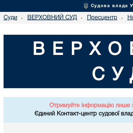
Судова влада 
Суди
ВЕРХОВНИЙ СУД
Пресцентр
Но
•
•
•
ВЕРХО
СУ
Отримуйте інформацію лише 
Єдиний Контакт-центр судової влад