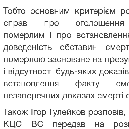
Тобто основним критерієм р
справ про оголошення в
померлим і про встановленн
доведеність обставин смер
померлою засноване на презум
і відсутності будь-яких доказі
встановлення факту см
незаперечних доказах смерті 
Також Ігор Гулейков розповів
КЦС ВС передав на розг