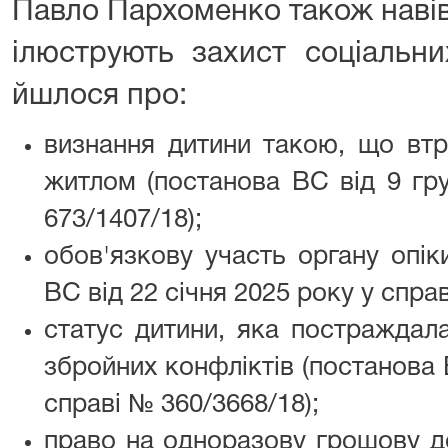
Павло Пархоменко також навів 
ілюструють захист соціальни
йшлося про:
визнання дитини такою, що втр
житлом (постанова ВС від 9 гр
673/1407/18);
обов'язкову участь органу опік
ВС від 22 січня 2025 року у спра
статус дитини, яка постраждала
збройних конфліктів (постанова 
справі № 360/3668/18);
право на одноразову грошову д