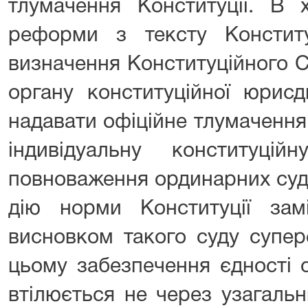
тлумачення Конституції. В х
реформи з тексту Конститу
визначення Конституційного С
органу конституційної юрисд
надавати офіційне тлумачення
індивідуальну конституці
повноваження ординарних суд
дію норми Конституції зам
висновком такого суду супер
цьому забезпечення єдності 
втілюється не через узагаль