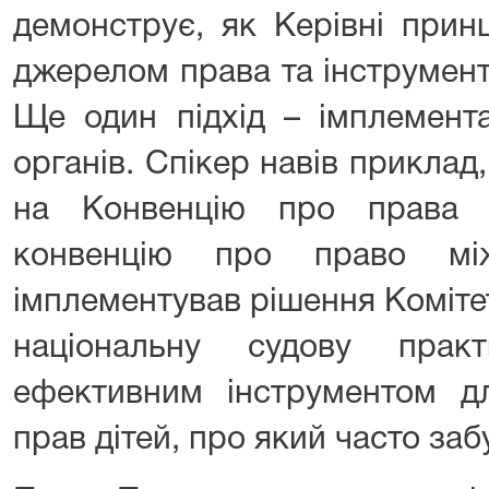
демонструє, як Керівні прин
джерелом права та інструмен
Ще один підхід – імплемента
органів. Спікер навів прикла
на Конвенцію про права 
конвенцію про право між
імплементував рішення Коміте
національну судову прак
ефективним інструментом дл
прав дітей, про який часто заб