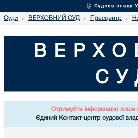
Судова влада 
Суди
ВЕРХОВНИЙ СУД
Пресцентр
Но
•
•
•
ВЕРХО
СУ
Отримуйте інформацію лише 
Єдиний Контакт-центр судової влад