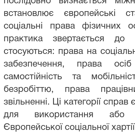
послідовно визнається між
встановлює європейські с
соціальні права фізичних о
практика звертається до 
стосуються: права на соціаль
забезпечення, права осі
самостійність та мобільн
безробіттю, права праці
звільненні. Ці категорії спра
для використання або 
Європейської соціальної хартії