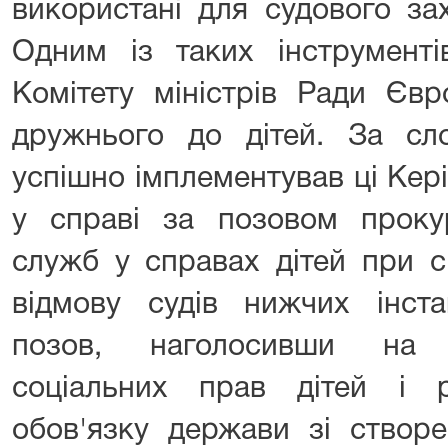
використані для судового за
Одним із таких інструменті
Комітету міністрів Ради Єв
дружнього до дітей. За сл
успішно імплементував ці Кер
у справі за позовом прок
служб у справах дітей при с
відмову судів нижчих інст
позов, наголосивши на 
соціальних прав дітей і ре
обов'язку держави зі створе