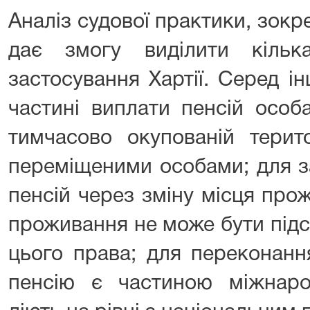
Аналіз судової практики, зокр
дає змогу виділити кільк
застосування Хартії. Серед ін
частині виплати пенсій осо
тимчасово окупованій терит
переміщеними особами; для 
пенсій через зміну місця про
проживання не може бути під
цього права; для переконанн
пенсію є частиною міжнарод