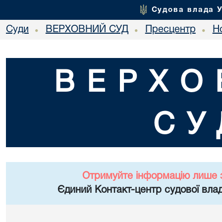
Судова влада 
Суди
ВЕРХОВНИЙ СУД
Пресцентр
Но
•
•
•
ВЕРХО
СУ
Отримуйте інформацію лише 
Єдиний Контакт-центр судової влад