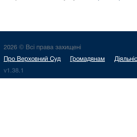
2026 © Всі права захищені
Про Верховний Суд
Громадянам
Діяльні
v1.38.1