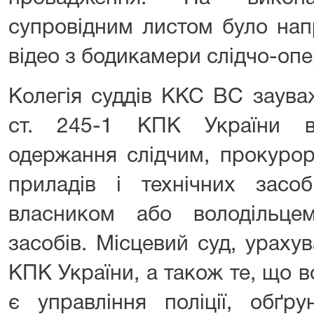
супровідним листом було нап
відео з бодикамери слідчо-опе
Колегія суддів ККС ВС заув
ст. 245-1 КПК України в
одержання слідчим, прокурор
приладів і технічних засо
власником або володільце
засобів. Місцевий суд, ураху
КПК України, а також те, що 
є управління поліції, обґр