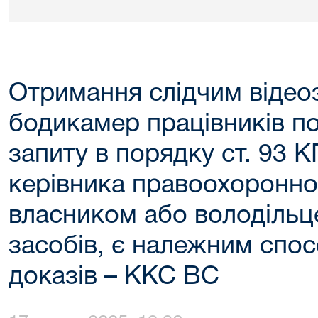
Отримання слідчим відеоз
бодикамер працівників пол
запиту в порядку ст. 93 
керівника правоохоронног
власником або володільц
засобів, є належним спо
доказів – ККС ВС