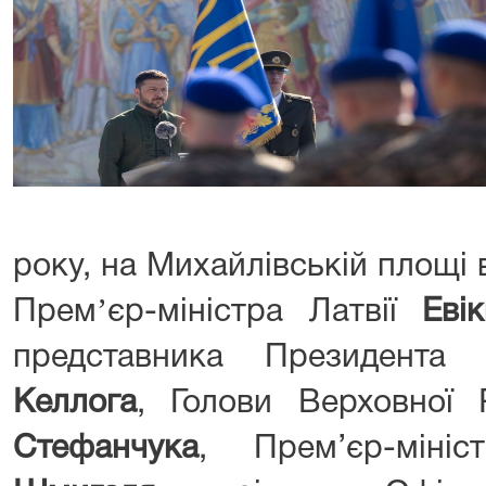
року, на Михайлівській площі в
Премʼєр-міністра Латвії
Евік
представника Президент
Келлога
, Голови Верховної
Стефанчука
, Прем’єр-мін