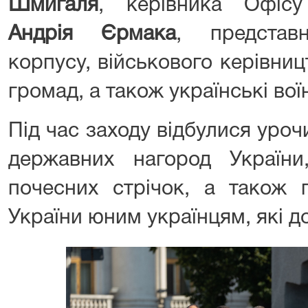
Шмигаля
, керівника Офісу
Андрія Єрмака
, представ
корпусу, військового керівницт
громад, а також українські воїн
Під час заходу відбулися уроч
державних нагород України
почесних стрічок, а також 
України юним українцям, які до