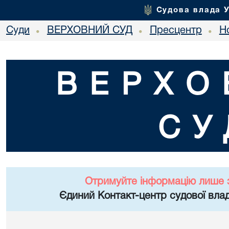
Судова влада 
Суди
ВЕРХОВНИЙ СУД
Пресцентр
Но
•
•
•
ВЕРХО
СУ
Отримуйте інформацію лише 
Єдиний Контакт-центр судової влад