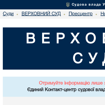
Судова влада 
Суди
ВЕРХОВНИЙ СУД
Пресцентр
Но
•
•
•
ВЕРХО
СУ
Отримуйте інформацію лише 
Єдиний Контакт-центр судової влад