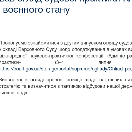
 воєнного стану
Пропонуємо ознайомитися з другим випуском огляду судово
у складі Верховного Суду щодо оподаткування в умовах во
міжнародної науково-практичної конференції «Адміністр
практики» (3–4 лип
https://court.gov.ua/storage/portal/supreme/ogliady/Ohliad_po
Висвітлені в огляді правові позиції щодо нагальних п
стратегію та визначитися з тактикою відбудови нашої дер
нинішні події.