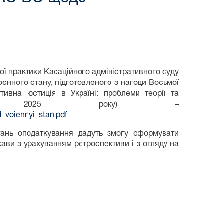
ї практики Касаційного адміністративного суду
єнного стану, підготовленого з нагоди Восьмої
ативна юстиція в Україні: проблеми теорії та
ня 2025 року) –
d_voiennyi_stan.pdf
итань оподаткування дадуть змогу сформувати
жави з урахуванням ретроспективи і з огляду на