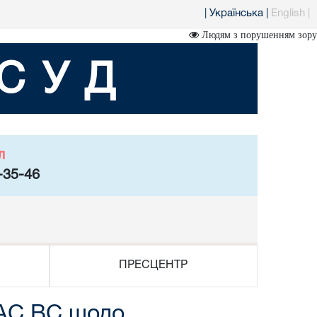
|
Українська
|
English
|
Людям з порушенням зору
СУД
л
-35-46
ПРЕСЦЕНТР
КАС ВС щодо