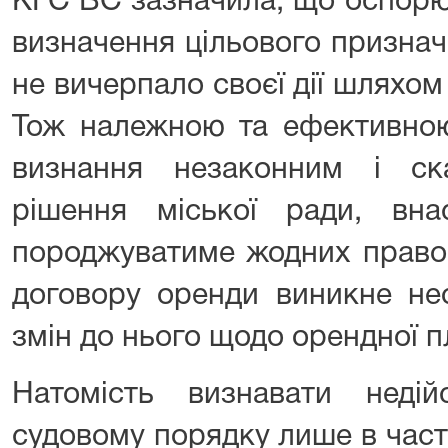
КГС ВС зазначила, що оспорю
визначення цільового признач
не вичерпало своєї дії шляхом
Тож належною та ефективно
визнання незаконним і ска
рішення міської ради, вн
породжуватиме жодних правови
договору оренди виникне не
змін до нього щодо орендної п
Натомість визнавати неді
судовому порядку лише в част