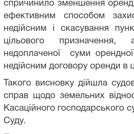
спричинило зменшення орендн
ефективним способом захи
недійсним і скасування пун
цільового призначення,
недоплаченої суми орендної
недійсним договору оренди в ц
Такого висновку дійшла судо
справ щодо земельних віднос
Касаційного господарського с
Суду.