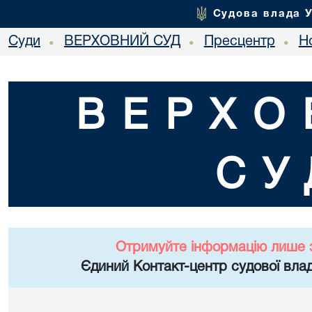
Судова влада 
Суди
ВЕРХОВНИЙ СУД
Пресцентр
Но
•
•
•
ВЕРХО
СУ
Отримуйте інформацію лише 
Єдиний Контакт-центр судової влад