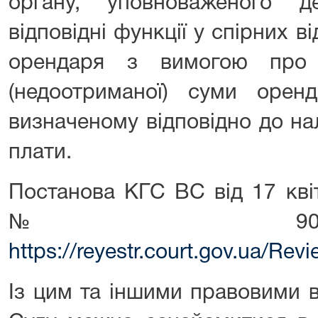
органу, уповноваженого д
відповідні функції у спірних в
орендаря з вимогою про 
(недоотриманої) суми оренд
визначеному відповідно до на
плати.
Постанова КГС ВС від 17 кві
№ 904/1
https://reyestr.court.gov.ua/Re
Із цим та іншими правовими 