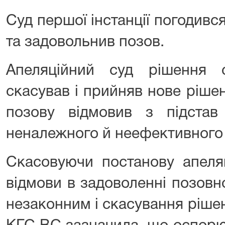
Суд першої інстанції погодив
та задовольнив позов.
Апеляційний суд рішення с
скасував і прийняв нове ріше
позову відмовив з підста
неналежного й неефективного 
Скасовуючи постанову апеляц
відмови в задоволенні позовн
незаконним і скасування ріше