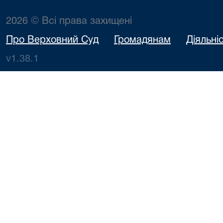
2026 © Всі права захищені
Про Верховний Суд
Громадянам
Діяльні
v1.38.1