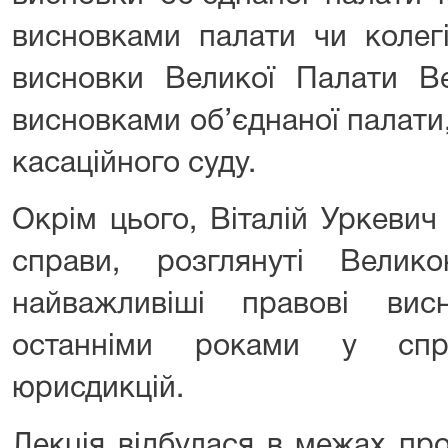
висновками палати чи колегі
висновки Великої Палати В
висновками об’єднаної палати, 
касаційного суду.
Окрім цього, Віталій Уркевич
справи, розглянуті Вели
найважливіші правові вис
останніми роками у спр
юрисдикцій.
Лекція відбулася в межах про