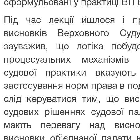
сформульовані у практиці ВП 
Під час лекції йшлося і п
висновків Верховного Су
зауважив, що логіка побуд
процесуальних механізмів 
судової практики вказуют
застосування норм права в по
слід керуватися тим, що вис
судових рішеннях судової па
мають перевагу над виснов
висновки об’єднаної палати 