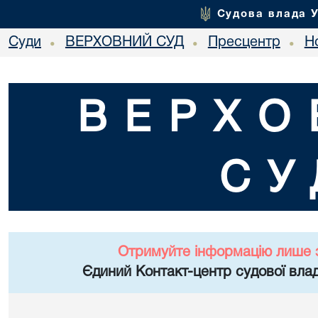
Судова влада 
Суди
ВЕРХОВНИЙ СУД
Пресцентр
Но
•
•
•
ВЕРХО
СУ
Отримуйте інформацію лише 
Єдиний Контакт-центр судової влад