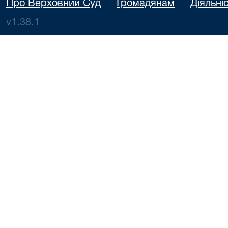
Про Верховний Суд
Громадянам
Діяльні
v1.38.1