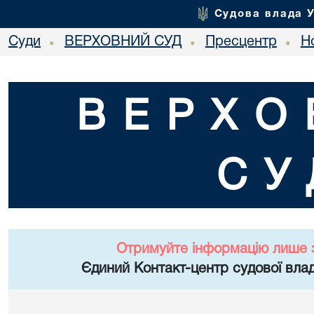
Судова влада 
Суди
ВЕРХОВНИЙ СУД
Пресцентр
Но
•
•
•
ВЕРХО
СУ
Отримуйте інформацію лише 
Єдиний Контакт-центр судової влад