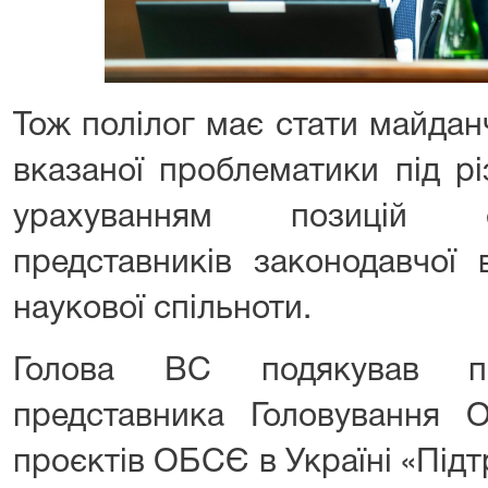
Тож полілог має стати майда
вказаної проблематики під р
урахуванням позицій су
представників законодавчої 
наукової спільноти.
Голова ВС подякував пр
представника Головування
проєктів ОБСЄ в Україні «Під