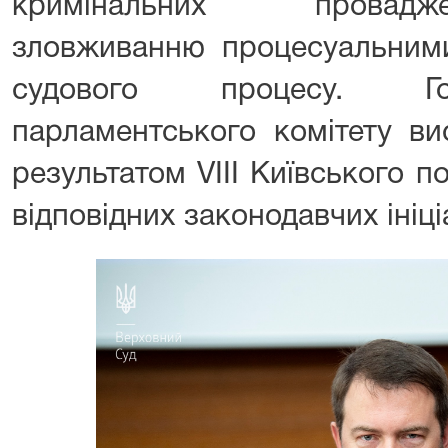
кримінальних провадж
зловживанню процесуальним
судового процесу. Го
парламентського комітету ви
результатом VІІІ Київського по
відповідних законодавчих ініці