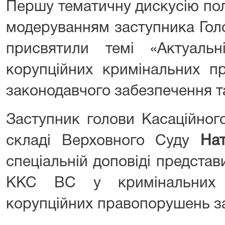
Першу тематичну дискусію полі
модеруванням заступника Го
присвятили темі «Актуаль
корупційних кримінальних п
законодавчого забезпечення т
Заступник голови Касаційног
складі Верховного Суду
На
спеціальній доповіді предста
ККС ВС у кримінальних 
корупційних правопорушень з