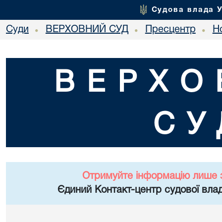
Судова влада 
Суди
ВЕРХОВНИЙ СУД
Пресцентр
Но
•
•
•
ВЕРХО
СУ
Отримуйте інформацію лише 
Єдиний Контакт-центр судової влад