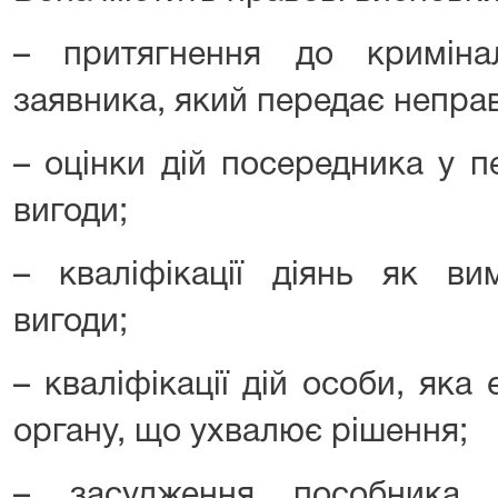
– притягнення до криміналь
заявника, який передає неправ
– оцінки дій посередника у п
вигоди;
– кваліфікації діянь як ви
вигоди;
– кваліфікації дій особи, яка
органу, що ухвалює рішення;
– засудження пособника 