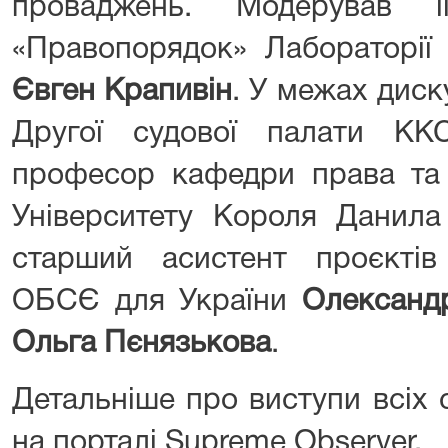
проваджень. Модерував ї
«Правопорядок» Лабораторії 
Євген Крапивін
. У межах диск
Другої судової палати 
професор кафедри права та 
Університету Короля Данил
старший асистент проєкті
ОБСЄ для України
Олександ
Ольга Пєнязькова
.
Детальніше про виступи всіх 
на порталі Supreme Observer.