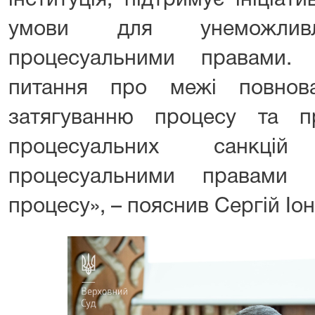
інституція, підтримує ініціат
умови для унеможливл
процесуальними правами. 
питання про межі повнов
затягуванню процесу та пр
процесуальних санкці
процесуальними правами 
процесу», – пояснив Сергій Іо