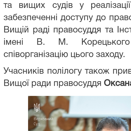
та вищих судів у реалізаці
забезпеченні доступу до прав
Вищій раді правосуддя та Інс
імені В. М. Корецьког
співорганізацію цього заходу.
Учасників полілогу також при
Вищої ради правосуддя
Оксан