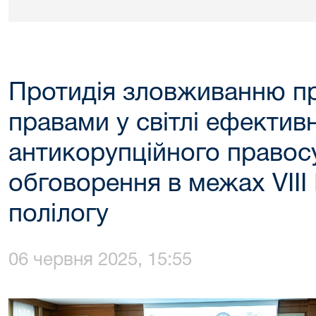
Протидія зловживанню п
правами у світлі ефектив
антикорупційного правосу
обговорення в межах VIII
полілогу
06 червня 2025, 15:55