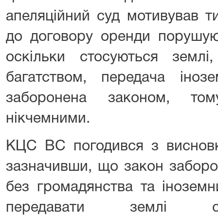
апеляційний суд мотивував т
до договору оренди порушую
оскільки стосуються земл
багатством, передача іно
заборонена законом, то
нікчемними.
КЦС ВС погодився з висновк
зазначивши, що закон заборо
без громадянства та інозем
передавати землі сільс