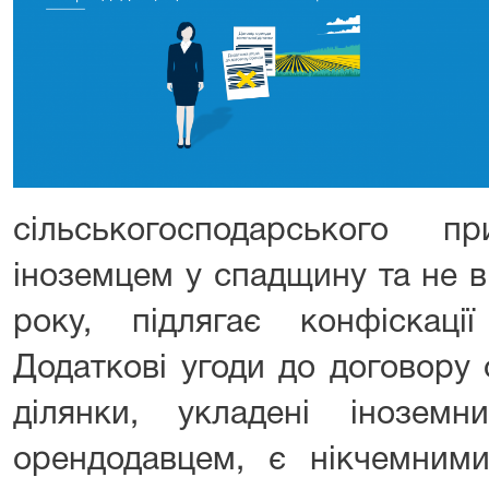
сільськогосподарського п
іноземцем у спадщину та не 
року, підлягає конфіскац
Додаткові угоди до договору 
ділянки, укладені інозем
орендодавцем, є нікчемними