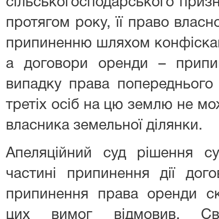
сільськогосподарського призн
протягом року, її право власно
припиненню шляхом конфіскац
а договори оренди – прип
випадку права попереднього 
третіх осіб на цю землю не м
власника земельної ділянки.
Апеляційний суд рішення су
частині припинення дії дог
припинення права оренди ск
цих вимог відмовив. Св