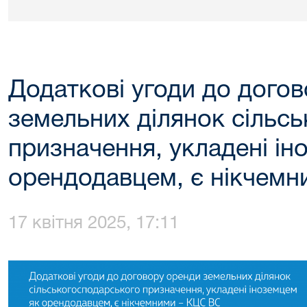
Додаткові угоди до дого
земельних ділянок сільс
призначення, укладені ін
орендодавцем, є нікчем
17 квітня 2025, 17:11