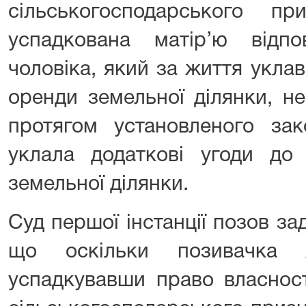
сільськогосподарського п
успадкована матір’ю відпо
чоловіка, який за життя укла
оренди земельної ділянки, н
протягом установленого за
уклала додаткові угоди до 
земельної ділянки.
Суд першої інстанції позов з
що оскільки позивачка 
успадкувавши право власност