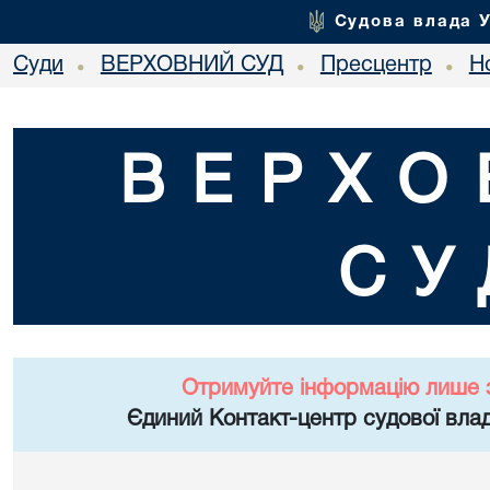
Судова влада 
Суди
ВЕРХОВНИЙ СУД
Пресцентр
Но
•
•
•
ВЕРХО
СУ
Отримуйте інформацію лише 
Єдиний Контакт-центр судової влад