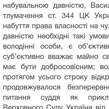
набувальною давністю, Васи
тлумачення ст. 344 ЦК Укра
набуття права власності на ч
давністю необхідні такі умов
володінні особи, є об’єкти
суб’єктивно вважає майно св
має бути добросовісним; во
протягом усього строку відк
продовжувалося безперервн
питання суддя як прикл
Верховного Суду України від