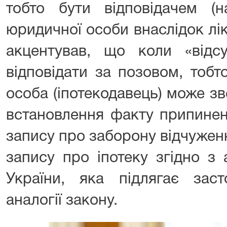
тобто бути відповідачем (н
юридичної особи внаслідок лікв
акцентував, що коли «відс
відповідати за позовом, тобт
особа (іпотекодавець) може з
встановлення факту припинен
запису про заборону відчужен
запису про іпотеку згідно з 
України, яка підлягає заст
аналогії закону.