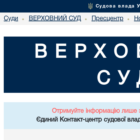
Судова влада 
Суди
ВЕРХОВНИЙ СУД
Пресцентр
Но
•
•
•
ВЕРХО
СУ
Отримуйте інформацію лише 
Єдиний Контакт-центр судової влад