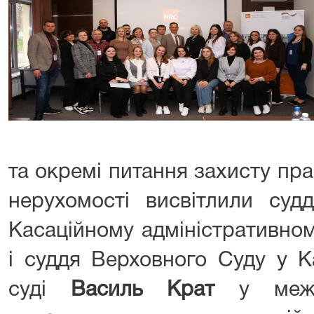
та окремі питання захисту пра
нерухомості висвітлили суд
Касаційному адміністративно
і суддя Верховного Суду у К
суді
Василь Крат
у межа