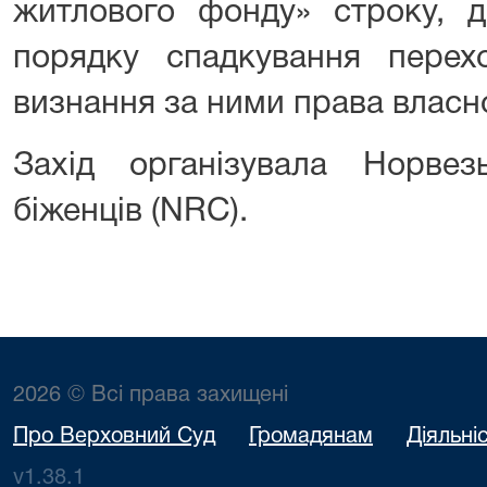
житлового фонду» строку, д
порядку спадкування перех
визнання за ними права власно
Захід організувала Норве
біженців (NRC).
2026 © Всі права захищені
Про Верховний Суд
Громадянам
Діяльні
v1.38.1