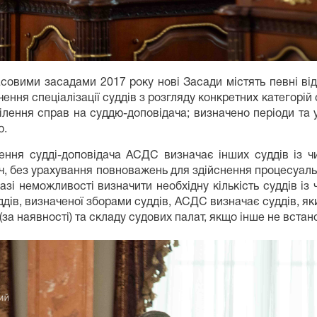
асовими засадами 2017 року нові Засади містять певні від
ення спеціалізації суддів з розгляду конкретних категорій с
ділення справ на суддю-доповідача; визначено періоди та 
ю.
ння судді-доповідача АСДС визначає інших суддів із чис
ач, без урахування повноважень для здійснення процесуаль
і неможливості визначити необхідну кількість суддів із чи
ддів, визначеної зборами суддів, АСДС визначає суддів, яки
 (за наявності) та складу судових палат, якщо інше не вста