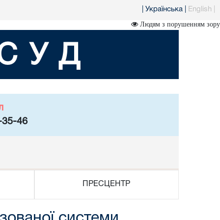
|
Українська
|
English
|
Людям з порушенням зору
СУД
л
-35-46
ПРЕСЦЕНТР
зованої системи