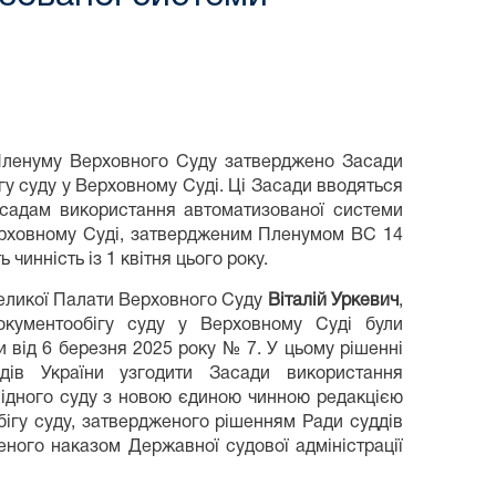
я Пленуму Верховного Суду затверджено Засади
у суду у Верховному Суді. Ці Засади вводяться
асадам використання автоматизованої системи
Верховному Суді, затвердженим Пленумом ВС 14
ь чинність із 1 квітня цього року.
Великої Палати Верховного Суду
Віталій Уркевич
,
окументообігу суду у Верховному Суді були
и від 6 березня 2025 року № 7. У цьому рішенні
дів України узгодити Засади використання
відного суду з новою єдиною чинною редакцією
ігу суду, затвердженого рішенням Ради суддів
еного наказом Державної судової адміністрації