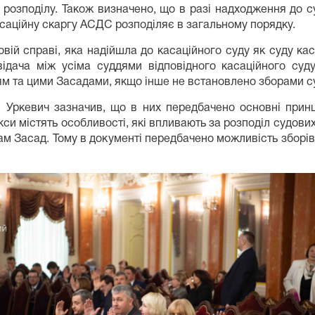
 розподілу. Також визначено, що в разі надходження до су
асаційну скаргу АСДС розподіляє в загальному порядку.
вій справі, яка надійшла до касаційного суду як суду каса
ідача між усіма суддями відповідного касаційного суду 
 та цими Засадами, якщо інше не встановлено зборами су
й Уркевич зазначив, що в них передбачено основні прин
си містять особливості, які впливають за розподіл судови
м Засад. Тому в документі передбачено можливість зборів к