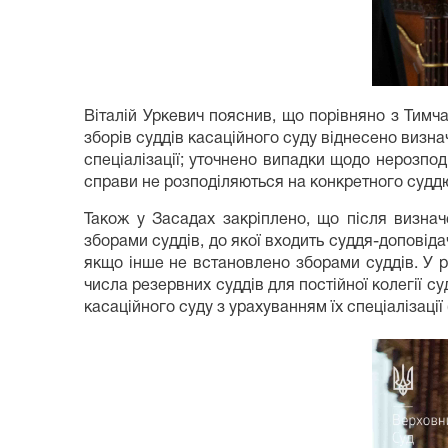
Віталій Уркевич пояснив, що порівняно з Тимч
зборів суддів касаційного суду віднесено визнач
спеціалізації; уточнено випадки щодо нерозпо
справи не розподіляються на конкретного судд
Також у Засадах закріплено, що після визначе
зборами суддів, до якої входить суддя-доповід
якщо інше не встановлено зборами суддів. У раз
числа резервних суддів для постійної колегії су
касаційного суду з урахуванням їх спеціалізації