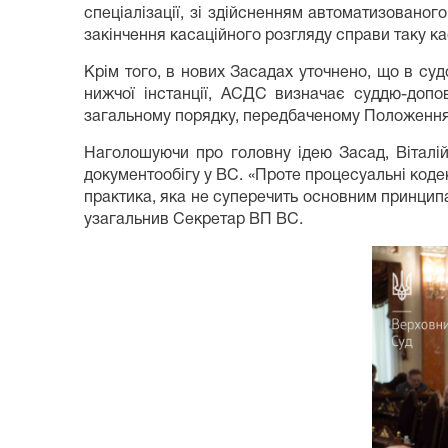
спеціалізації, зі здійсненням автоматизованого
закінчення касаційного розгляду справи таку к
Крім того, в нових Засадах уточнено, що в судо
нижчої інстанції, АСДС визначає суддю-допов
загальному порядку, передбаченому Положенням
Наголошуючи про головну ідею Засад, Віталі
документообігу у ВС. «Проте процесуальні кодек
практика, яка не суперечить основним принципа
узагальнив Секретар ВП ВС.