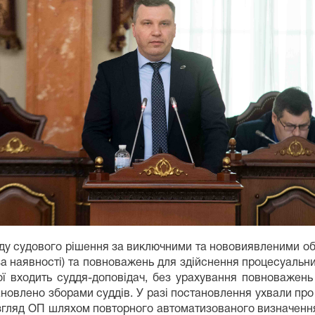
яду судового рішення за виключними та нововиявленими о
 (за наявності) та повноважень для здійснення процесуальн
 якої входить суддя-доповідач, без урахування повноважен
новлено зборами суддів. У разі постановлення ухвали про
згляд ОП шляхом повторного автоматизованого визначення 