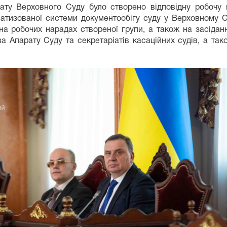
ту Верховного Суду було створено відповідну робочу г
тизованої системи документообігу суду у Верховному Суд
на робочих нарадах створеної групи, а також на засіданн
а Апарату Суду та секретаріатів касаційних судів, а так