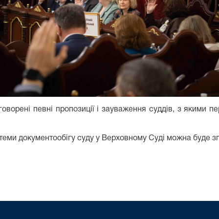
говорені певні пропозиції і зауваження суддів, з якими п
теми документообігу суду у Верховному Суді можна буде з