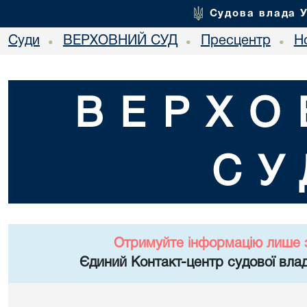
Судова влада 
Суди
ВЕРХОВНИЙ СУД
Пресцентр
Но
•
•
•
ВЕРХО
СУ
Отримуйте інформацію лише 
Єдиний Контакт-центр судової влад