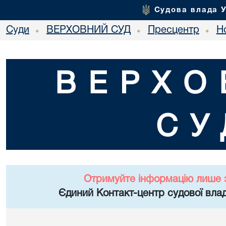
Судова влада 
Суди
ВЕРХОВНИЙ СУД
Пресцентр
Но
•
•
•
ВЕРХО
СУ
Отримуйте інформацію лише 
Єдиний Контакт-центр судової влад