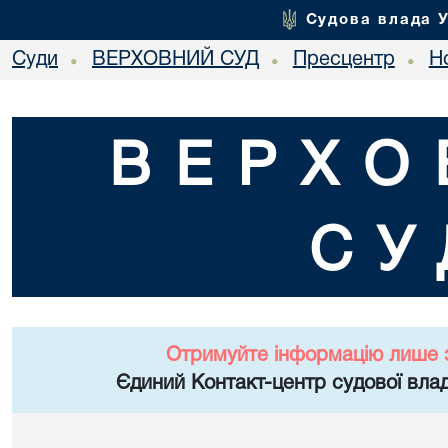
Судова влада 
Суди
ВЕРХОВНИЙ СУД
Пресцентр
Но
•
•
•
ВЕРХО
СУ
Отримуйте інформацію лише 
Єдиний Контакт-центр судової влад