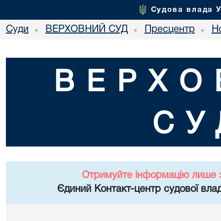
Судова влада 
Суди
ВЕРХОВНИЙ СУД
Пресцентр
Но
•
•
•
ВЕРХО
СУ
Отримуйте інформацію лише 
Єдиний Контакт-центр судової влад