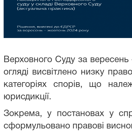
Верховного Суду за вересень 
огляді висвітлено низку прав
категоріях спорів, що нале
юрисдикції.
Зокрема, у постановах у сп
сформульовано правові висно