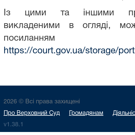
Із цими та іншими пра
викладеними в огляді, мо
посиланням
https://court.gov.ua/storage/p
2026 © Всі права захищені
Про Верховний Суд
Громадянам
Діяльні
v1.38.1