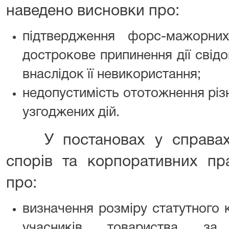
наведено висновки про:
підтвердження форс-мажорни
дострокове припинення дії свід
внаслідок її невикористання;
недопустимість ототожнення різ
узгоджених дій.
У постановах у справах 
спорів та корпоративних пр
про:
визначення розміру статутного к
учасників товариства за