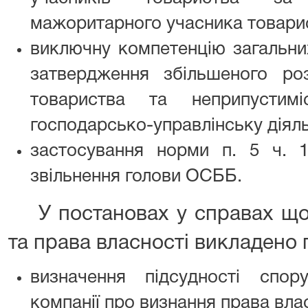
мажоритарного учасника товари
виключну компетенцію загальни
затвердження збільшеного роз
товариства та неприпустим
господарсько-управлінську діяль
застосування норми п. 5 ч. 
звільнення голови ОСББ.
У постановах у справах щод
та права власності викладено 
визначення підсудності спо
компанії про визнання права вла