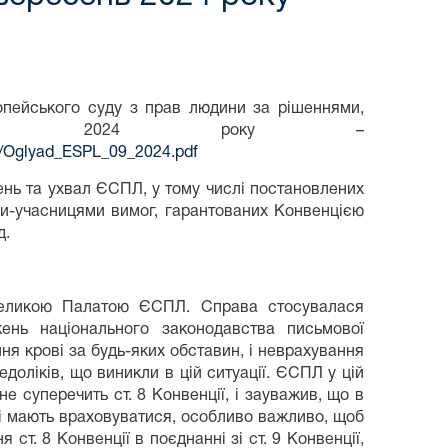
опейського суду з прав людини за рішеннями,
есні 2024 року –
ady/Oglyad_ESPL_09_2024.pdf
ень та ухвал ЄСПЛ, у тому числі постановлених
-учасницями вимог, гарантованих Конвенцією
д.
Великою Палатою ЄСПЛ. Справа стосувалася
ень національного законодавства письмової
ня крові за будь-яких обставин, і неврахування
доліків, що виникли в цій ситуації. ЄСПЛ у цій
е суперечить ст. 8 Конвенції, і зауважив, що в
кі мають враховуватися, особливо важливо, щоб
т. 8 Конвенції в поєднанні зі ст. 9 Конвенції,