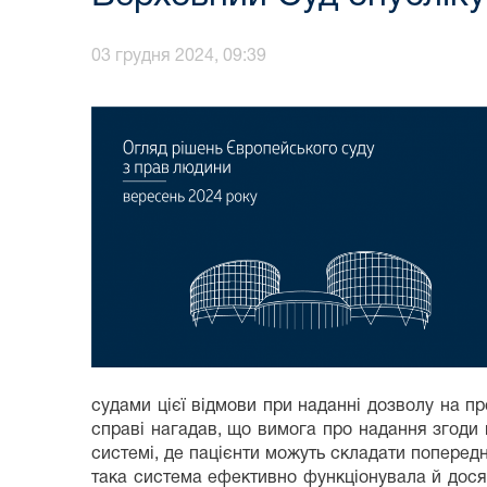
03 грудня 2024, 09:39
судами цієї відмови при наданні дозволу на пр
справі нагадав, що вимога про надання згоди н
системі, де пацієнти можуть складати поперед
така система ефективно функціонувала й досяга