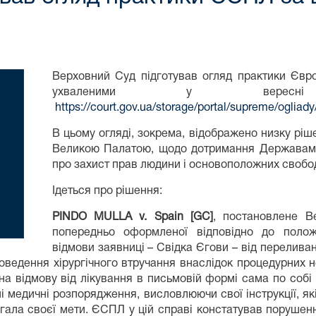
Верховний Суд підготував огляд практики Євр
ухваленими у вер
https://court.gov.ua/storage/portal/supreme/ogli
В цьому огляді, зокрема, відображено низку ріш
Великою Палатою, щодо дотримання Державами
про захист прав людини і основоположних свобо
Ідеться про рішення:
PINDO MULLA v. Spain
[
GC
]
, постановлене 
попередньо оформленої відповідно до полож
відмови заявниці – Свідка Єгови – від переливан
оведення хірургічного втручання внаслідок процедурних не
а відмову від лікування в письмовій формі сама по собі н
ні медичні розпорядження, висловлюючи свої інструкції, я
ла своєї мети. ЄСПЛ у цій справі констатував порушення с