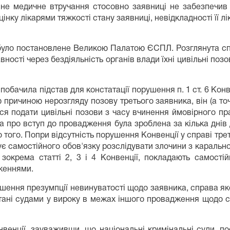
не медичне втручання стосовно заявниці не забезпечив 
інку лікарями тяжкості стану заявниці, невідкладності її 
було постановлене Великою Палатою ЄСПЛ. Розглянута спра
авності через бездіяльність органів влади їхні цивільні по
бачила підстав для констатації порушення п. 1 ст. 6 Конве
причиною нерозгляду позову третього заявника, він (а точн
я подати цивільні позови з часу вчинення ймовірного пра
ва про вступ до провадження була зроблена за кілька днів
до того. Попри відсутність порушення Конвенції у справі 
існує самостійного обов'язку розслідувати злочини з караль
, зокрема статті 2, 3 і 4 Конвенції, покладають самості
женнями.
ушення презумпції невинуватості щодо заявника, справа я
ані судами у вироку в межах іншого провадження щодо спі
венції, зауваживши, що національні кримінальні суди, п