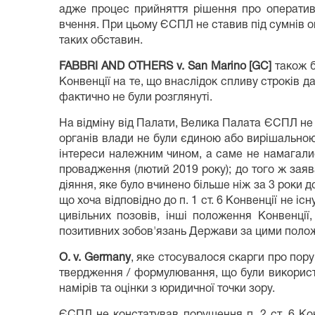
адже процес прийняття рішення про оператив
вчення. При цьому ЄСПЛ не ставив під сумнів оц
таких обставин.
FABBRI AND OTHERS v. San Marino [GC]
також 
Конвенції на те, що внаслідок спливу строків д
фактично не були розглянуті.
На відміну від Палати, Велика Палата ЄСПЛ не по
органів влади не були єдиною або вирішальною 
інтереси належним чином, а саме не намагалис
провадження (лютий 2019 року); до того ж зая
діяння, яке було вчинено більше ніж за 3 роки 
що хоча відповідно до п. 1 ст. 6 Конвенції не 
цивільних позовів, інші положення Конвенції
позитивних зобов'язань Держави за цими поло
O. v. Germany
, яке стосувалося скарги про пор
твердження / формулювання, що були використ
намірів та оцінки з юридичної точки зору.
ЄСПЛ не констатував порушення п. 2 ст. 6 Кон