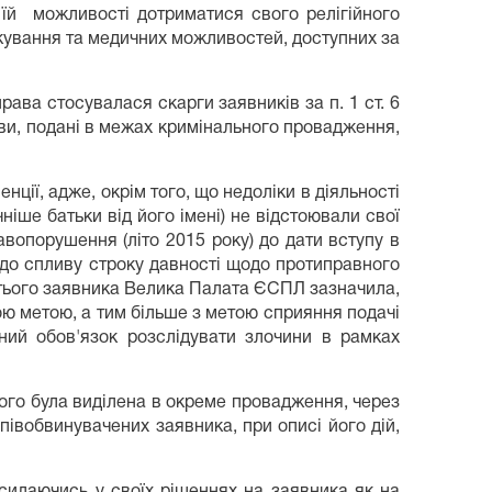
їй можливості дотриматися свого релігійного
лікування та медичних можливостей, доступних за
ва стосувалася скарги заявників за п. 1 ст. 6
зови, подані в межах кримінального провадження,
нції, адже, окрім того, що недоліки в діяльності
іше батьки від його імені) не відстоювали свої
вопорушення (літо 2015 року) до дати вступу в
 до спливу строку давності щодо протиправного
третього заявника Велика Палата ЄСПЛ зазначила,
ною метою, а тим більше з метою сприяння подачі
йний обов'язок розслідувати злочини в рамках
кого була виділена в окреме провадження, через
вобвинувачених заявника, при описі його дій,
осилаючись у своїх рішеннях на заявника як на