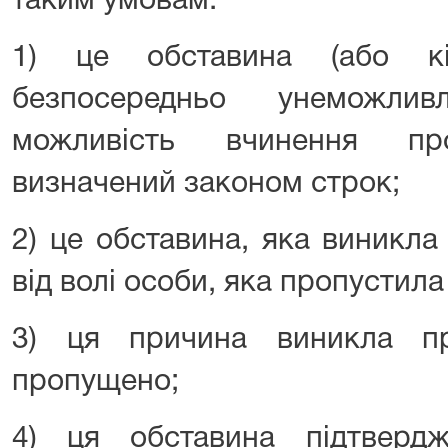
таким умовам:
1) це обставина (або кі
безпосередньо унеможли
можливість вчинення пр
визначений законом строк;
2) це обставина, яка виникла
від волі особи, яка пропустила
3) ця причина виникла пр
пропущено;
4) ця обставина підтверд