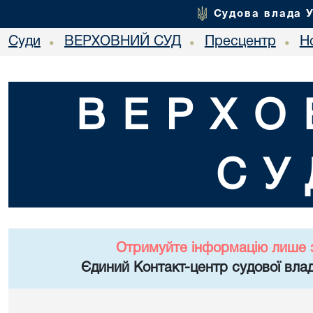
Судова влада 
Суди
ВЕРХОВНИЙ СУД
Пресцентр
Но
•
•
•
ВЕРХО
СУ
Отримуйте інформацію лише 
Єдиний Контакт-центр судової влад