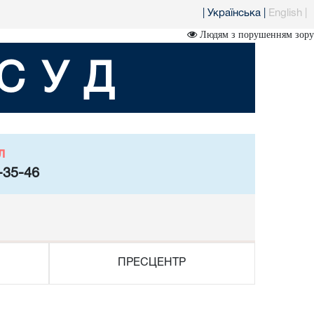
|
Українська
|
English
|
Людям з порушенням зору
СУД
л
-35-46
ПРЕСЦЕНТР