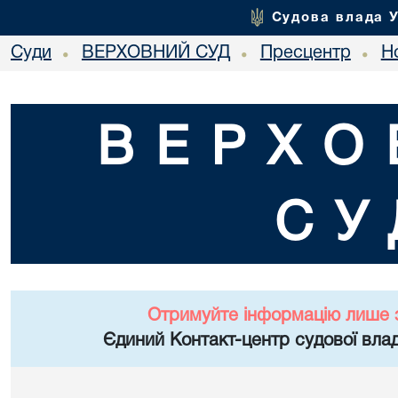
Судова влада 
Суди
ВЕРХОВНИЙ СУД
Пресцентр
Но
•
•
•
ВЕРХО
СУ
Отримуйте інформацію лише 
Єдиний Контакт-центр судової влад