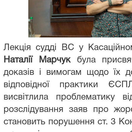
Лекція судді ВС у Касаційно
Наталії Марчук
була присвя
доказів і вимогам щодо їх д
відповідної практики ЄСП
висвітлила проблематику ві
розслідування заяв про жор
становить порушення ст. 3 Ко