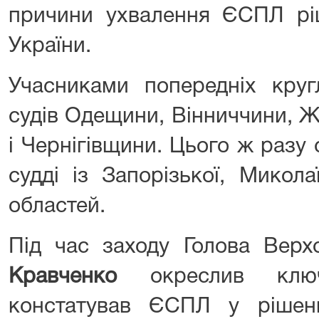
причини ухвалення ЄСПЛ рі
України.
Учасниками попередніх круг
судів Одещини, Вінниччини,
і Чернігівщини. Цього ж разу
судді із Запорізької, Микола
областей.
Під час заходу Голова Вер
Кравченко
окреслив ключ
констатував ЄСПЛ у рішен