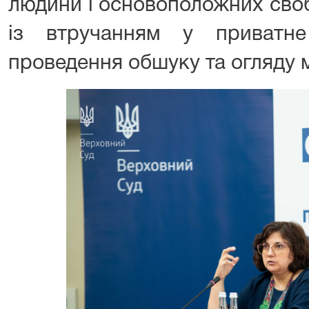
людини і основоположних свобо
із втручанням у приватне
проведення обшуку та огляду мі