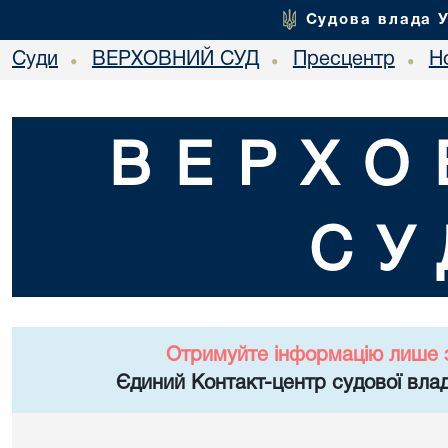
Судова влада 
Суди
ВЕРХОВНИЙ СУД
Пресцентр
Но
•
•
•
ВЕРХО
СУ
Отримуйте інформацію лише 
Єдиний Контакт-центр судової влад