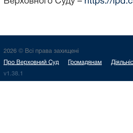
Верховного Суду –
https://lpd.
2026 © Всі права захищені
Про Верховний Суд
Громадянам
Діяльні
v1.38.1