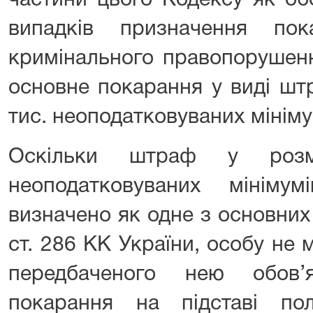
частини цього Кодексу як об
випадків призначення по
кримінального правопорушенн
основне покарання у виді шт
тис. неоподатковуваних мініму
Оскільки штраф у розм
неоподатковуваних мініму
визначено як одне з основних 
ст. 286 КК України, особу не 
передбаченого нею обов’я
покарання на підставі п