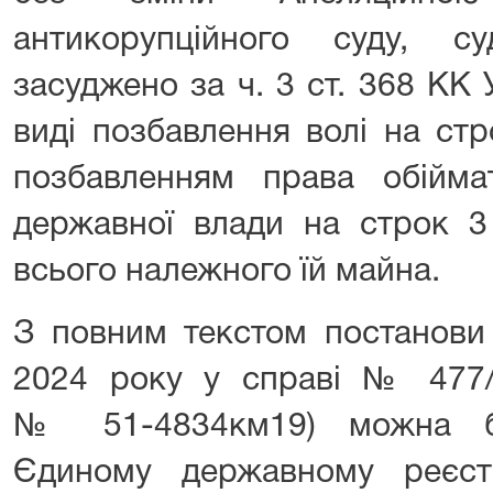
антикорупційного суду, с
засуджено за ч. 3 ст. 368 КК
виді позбавлення волі на стр
позбавленням права обійм
державної влади на строк 3
всього належного їй майна.
З повним текстом постанов
2024 року у справі № 477/
№ 51-4834км19) можна б
Єдиному державному реєст