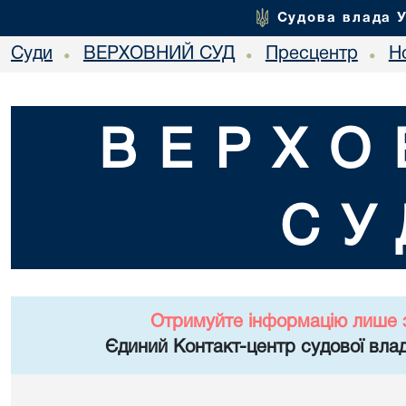
Судова влада 
Суди
ВЕРХОВНИЙ СУД
Пресцентр
Но
•
•
•
ВЕРХО
СУ
Отримуйте інформацію лише 
Єдиний Контакт-центр судової влад