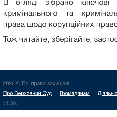
В огляді зібрано ключов
кримінального та кримінал
права щодо корупційних прав
Тож читайте, зберігайте, засто
2026 © Всі права захищені
Про Верховний Суд
Громадянам
Діяльні
v1.38.1