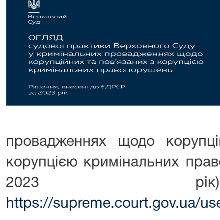
провадженнях щодо корупці
корупцією кримінальних прав
2023 р
https://supreme.court.gov.ua/u