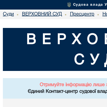
Судова влада 
Суди
ВЕРХОВНИЙ СУД
Пресцентр
Но
•
•
•
ВЕРХО
СУ
Отримуйте інформацію лише 
Єдиний Контакт-центр судової влад