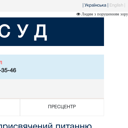
|
Українська
|
English
|
Людям з порушенням зору
СУД
л
-35-46
ПРЕСЦЕНТР
, присвячений питанню