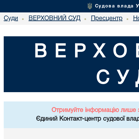
Судова влада 
Суди
ВЕРХОВНИЙ СУД
Пресцентр
Но
•
•
•
ВЕРХО
СУ
Отримуйте інформацію лише 
Єдиний Контакт-центр судової влад