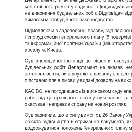
Департаменту з питань державного архітектурн
капітального ремонту садибного (індивідуальн
на виконання будівельних робіт. Відповідач ві
вимогам містобудівного законодавства.
Відмовляючи в задоволенні позову, суд першої і
і споруд схеми генерального плану (6 поверхів)
та інформаційної політики України (Міністерст
ареалу м. Києва.
Суд апеляційної інстанції це рішення скасув
будівельних робіт Департамент не вказав не
встановлювати, чи відсутність дозволу від цен
підставою для відмови у видачі дозволу на вико
КАС ВС, не погодившись із висновком суду апел
робіт від центрального органу виконавчої вл
скасував і направив справу на новий розгляд.
Суд зазначив, що в силу вимог ст. 26 Закону Ук
об’єкта будівництва й отримання документа, як
додержуватися положень Генерального плану м