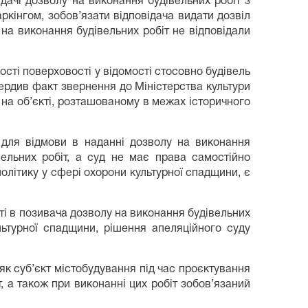
дачі дозволу на виконання будівельних робіт з
кінгом, зобов’язати відповідача видати дозвіл
 на виконання будівельних робіт не відповідали
ості поверховості у відомості стосовно будівель
твердив факт звернення до Міністерства культури
 на об’єкті, розташованому в межах історичного
в для відмови в наданні дозволу на виконання
ельних робіт, а суд не має права самостійно
олітику у сфері охорони культурної спадщини, є
ті в позивача дозволу на виконання будівельних
льтурної спадщини, рішення апеляційного суду
 як суб’єкт містобудування під час проєктування
, а також при виконанні цих робіт зобов’язаний