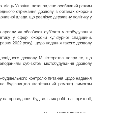
их місць України, встановлено особливий режим
реднього отримання дозволу в органах охорони
конавчої влади, що реалізує державну політику у
о ареалу як обов’язок суб’єкта містобудування
ітику у сфері охорони культурної спадщини,
1 травня 2022 року), щодо надання такого дозволу
дповідного дозволу Міністерства попри те, що
еподанням суб’єктом містобудування дозволу
но-будівельного контролю питання щодо надання
 на будівництво (капітальний ремонт) вимогам
 на проведення будівельних робіт на території,