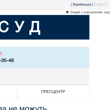
|
Українська
|
English
|
Людям з порушенням зору
СУД
л
-35-46
ПРЕСЦЕНТР
ва не можуть