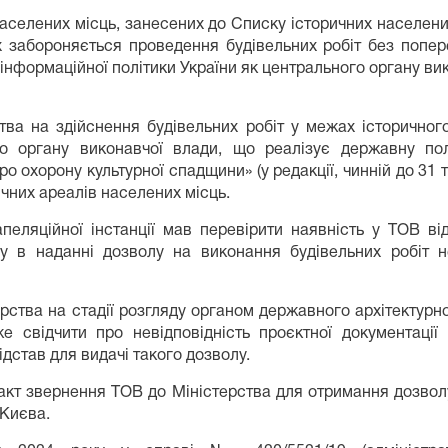
 населених місць, занесених до Списку історичних населен
х забороняється проведення будівельних робіт без попе
 інформаційної політики України як центрального органу ви
тва на здійснення будівельних робіт у межах історичног
 органу виконавчої влади, що реалізує державну пол
Про охорону культурної спадщини» (у редакції, чинній до 3
ичних ареалів населених місць.
еляційної інстанції мав перевірити наявність у ТОВ ві
у в наданні дозволу на виконання будівельних робіт н
ерства на стадії розгляду органом державного архітектур
 свідчити про невідповідність проєктної документації
ідстав для видачі такого дозволу.
факт звернення ТОВ до Міністерства для отримання дозволу
 Києва.