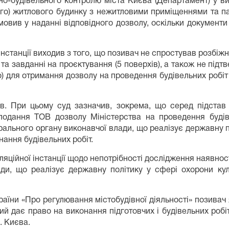
о-будівельного контролю міста Києва (Департамент) у ви
ого) житлового будинку з нежитловими приміщеннями та пар
дмовив у наданні відповідного дозволу, оскільки документи
нстанції виходив з того, що позивач не спростував розбіжн
 та завданні на проєктування (5 поверхів), а також не під
во) для отримання дозволу на проведення будівельних робіт
ав. При цьому суд зазначив, зокрема, що серед підста
подання ТОВ дозволу Міністерства на проведення будів
трального органу виконавчої влади, що реалізує державну п
нання будівельних робіт.
яційної інстанції щодо непотрібності дослідження наявнос
ади, що реалізує державну політику у сфері охорони ку
раїни «Про регулювання містобудівної діяльності» позивач
ий дає право на виконання підготовчих і будівельних робіт
. Києва.