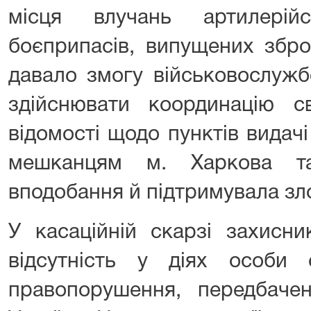
місця влучань артилерій
боєприпасів, випущених збр
давало змогу військовослужб
здійснювати координацію с
відомості щодо пунктів видач
мешканцям м. Харкова та
вподобання й підтримувала злоч
У касаційній скарзі захисни
відсутність у діях особи 
правопорушення, передбаче