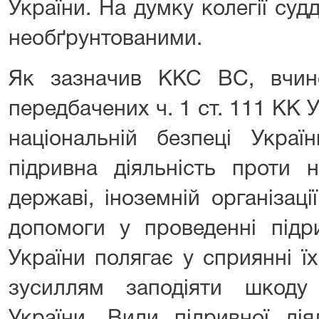
України. На думку колегії суд
необґрунтованими.
Як зазначив ККС ВС, вчине
передбачених ч. 1 ст. 111 КК 
національній безпеці Украї
підривна діяльність проти н
державі, іноземній організац
допомоги у проведенні підри
України полягає у сприянні 
зусиллям заподіяти шкоду 