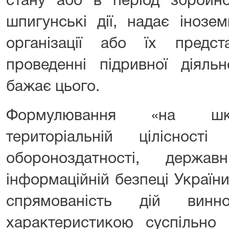
стану або в період збройно
шпигунські дії, надає інозем
організації або їх предс
проведенні підривної діяльн
бажає цього.
Формулювання «на шкод
територіальній цілісності
обороноздатності, держав
інформаційній безпеці Україн
спрямованість дій вин
характеристикою суспільно 