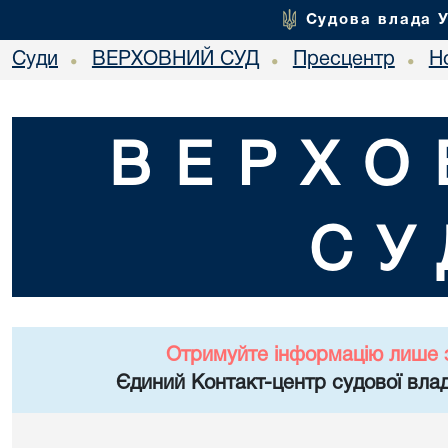
Судова влада 
Суди
ВЕРХОВНИЙ СУД
Пресцентр
Но
•
•
•
ВЕРХО
СУ
Отримуйте інформацію лише 
Єдиний Контакт-центр судової влад