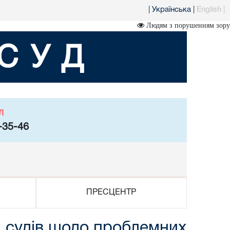
|
Українська
|
English
|
Людям з порушенням зору
СУД
л
-35-46
ПРЕСЦЕНТР
х судів щодо проблемних