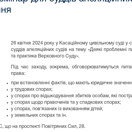
ння
26 квітня 2024 року у Касаційному цивільному суді у
суддів апеляційних судів на тему «Деякі проблемні 
та практика Верховного Суду».
Під час заходу, зокрема, обговорюватимуться пит
права:
при встановленні фактів, що мають юридичне значенн
у трудових спорах;
у спорах про відшкодування збитків особам, які постра
у спорах щодо правочинів та у спадкових спорах;
у спорах, пов′язаних із вихованням дітей;
у земельних спорах та ін.
, що на проспекті Повітряних Сил, 28.