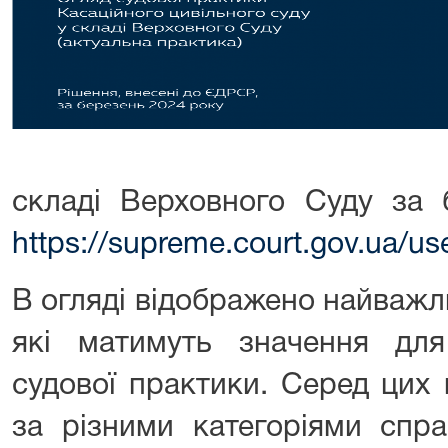
складі Верховного Суду за 
https://supreme.court.gov.ua/u
В огляді відображено найважл
які матимуть значення дл
судової практики. Серед цих 
за різними категоріями спра