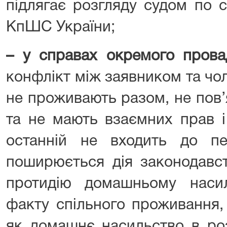
підлягає розгляду судом по су
КпШС України;
– у справах окремого пров
конфлікт між заявником та чол
не проживають разом, не пов’
та не мають взаємних прав і
останній не входить до пе
поширюється дія законодавст
протидію домашньому наси
факту спільного проживання,
як домашнє насильство в роз