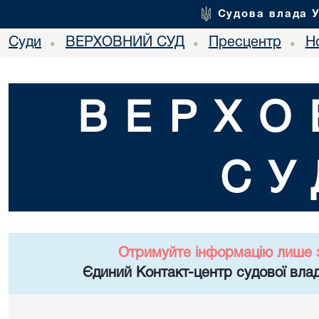
Судова влада 
Суди
ВЕРХОВНИЙ СУД
Пресцентр
Но
•
•
•
ВЕРХО
СУ
Отримуйте інформацію лише 
Єдиний Контакт-центр судової влад