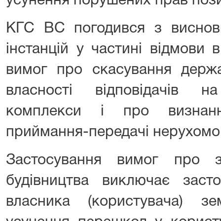
усунення порушених прав поз
КГС ВС погодився з висновк
інстанцій у частині відмови 
вимог про скасування держа
власності відповідачів н
комплекси і про визнанн
приймання-передачі нерухомо
Застосування вимог про з
будівництва виключає заст
власника (користувача) з