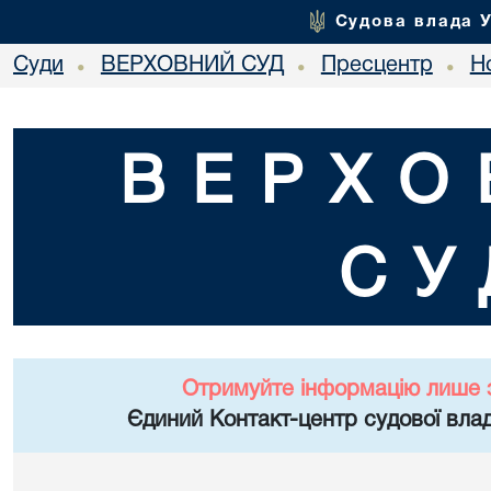
Судова влада 
Суди
ВЕРХОВНИЙ СУД
Пресцентр
Но
•
•
•
ВЕРХО
СУ
Отримуйте інформацію лише 
Єдиний Контакт-центр судової влад