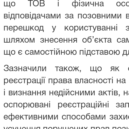
що ТОВ і фізична осо
відповідачами за позовними 
перешкод у користуванні 
шляхом знесення об’єкта сам
що є самостійною підставою дл
Зазначили також, що як с
реєстрації права власності на 
і визнання недійсними актів, н
оспорювані реєстраційні за
ефективними способами захис