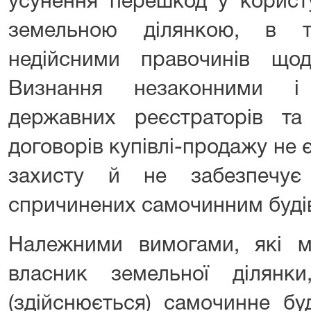
усунення перешкод у корист
земельною ділянкою, в т
недійсними правочинів що
Визнання незаконними і
державних реєстраторів та
договорів купівлі-продажу не
захисту й не забезпечує
спричинених самочинним буді
Належними вимогами, які 
власник земельної ділянк
(здійснюється) самочинне бу