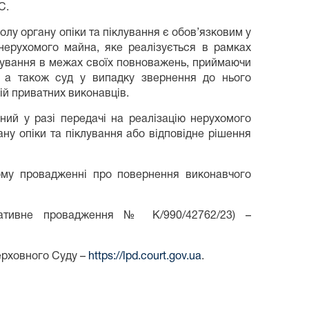
С.
лу органу опіки та піклування є обов’язковим у
нерухомого майна, яке реалізується в рамках
клування в межах своїх повноважень, приймаючи
, а також суд у випадку звернення до нього
ій приватних виконавців.
ий у разі передачі на реалізацію нерухомого
ну опіки та піклування або відповідне рішення
ому провадженні про повернення виконавчого
ативне провадження № К/990/42762/23) –
ерховного Суду –
https://lpd.court.gov.ua
.