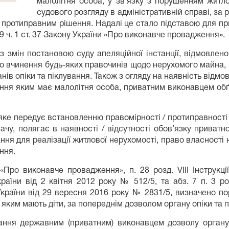
малолітня особа, у зв’язку з порушенням житл
судового розгляду в адміністративній справі, за
я протиправним рішення. Надалі це стало підставою для п
9 ч. 1 ст. 37 Закону України «Про виконавче провадження».
з змін постановою суду апеляційної інстанції, відмовлено
о вчинення будь-яких правочинів щодо нерухомого майна, 
ів опіки та піклування. Також з огляду на наявність відмов
ання яким має малолітня особа, приватним виконавцем об
, яке передує встановленню правомірності / протиправнос
чу, полягає в наявності / відсутності обов’язку приватн
ння для реалізації житлової нерухомості, право власності
ння.
«Про виконавче провадження», п. 28 розд. VIII Інструкці
раїни від 2 квітня 2012 року № 512/5, та абз. 7 п. 3 ро
України від 29 вересня 2016 року № 2831/5, визначено по
яким мають діти, за попереднім дозволом органу опіки та п
ання державним (приватним) виконавцем дозволу органу