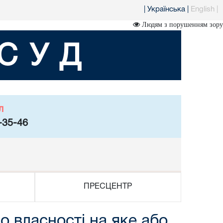
|
Українська
|
English
|
Людям з порушенням зору
СУД
л
-35-46
ПРЕСЦЕНТР
о власності на яке або