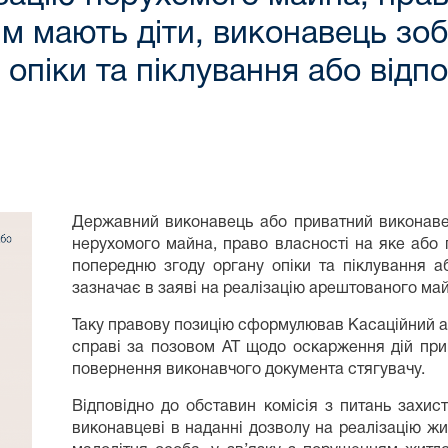
м мають діти, виконавець зо
опіки та піклування або відпо
Державний виконавець або приватний виконавец
нерухомого майна, право власності на яке або 
попередню згоду органу опіки та піклування аб
зазначає в заяві на реалізацію арештованого май
Таку правову позицію сформулював Касаційний ад
справі за позовом АТ щодо оскарження дій при
повернення виконавчого документа стягувачу.
Відповідно до обставин комісія з питань захи
виконавцеві в наданні дозволу на реалізацію ж