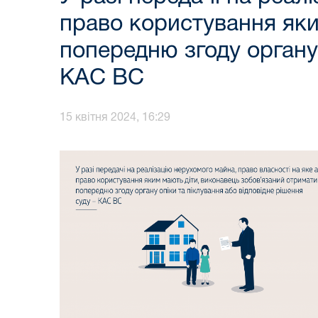
право користування яки
попередню згоду органу 
КАС ВС
15 квітня 2024, 16:29