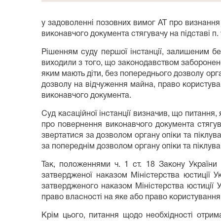
у задоволенні позовних вимог АТ про визнанн
виконавчого документа стягувачу на підставі п. 
Рішенням суду першої інстанції, залишеним бе
виходили з того, що законодавством заборонен
яким мають діти, без попереднього дозволу орган
дозволу на відчуження майна, право користув
виконавчого документа.
Суд касаційної інстанції визначив, що питання
про повернення виконавчого документа стягува
звертатися за дозволом органу опіки та піклува
за попереднім дозволом органу опіки та піклува
Так, положеннями ч. 1 ст. 18 Закону України 
затвердженої наказом Міністерства юстиції Ук
затвердженого наказом Міністерства юстиції 
право власності на яке або право користування 
Крім цього, питання щодо необхідності отрим