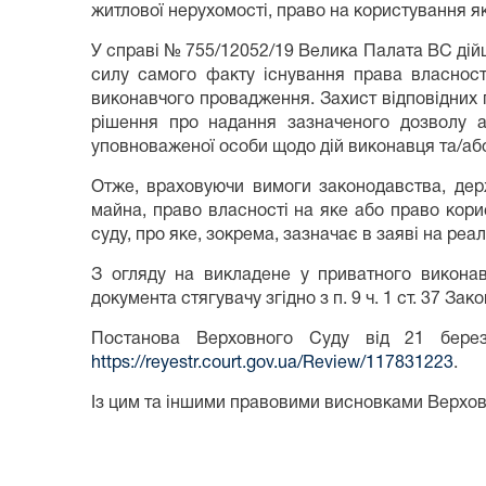
житлової нерухомості, право на користування я
У справі № 755/12052/19 Велика Палата ВС дійш
силу самого факту існування права власност
виконавчого провадження. Захист відповідних 
рішення про надання зазначеного дозволу а
уповноваженої особи щодо дій виконавця та/або
Отже, враховуючи вимоги законодавства, дер
майна, право власності на яке або право кори
суду, про яке, зокрема, зазначає в заяві на ре
З огляду на викладене у приватного викона
документа стягувачу згідно з п. 9 ч. 1 ст. 37 З
Постанова Верховного Суду від 21 бере
https://reyestr.court.gov.ua/Review/117831223
.
Із цим та іншими правовими висновками Верхов