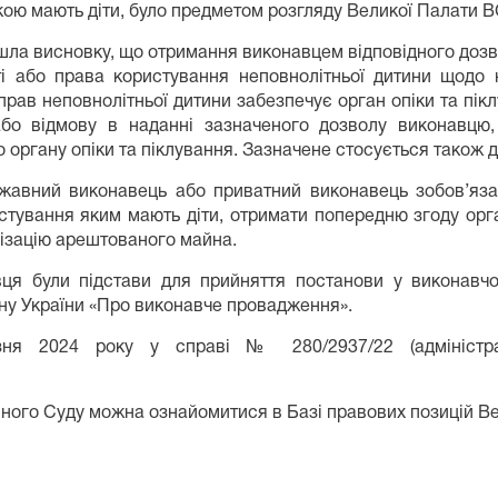
кою мають діти, було предметом розгляду Великої Палати В
ла висновку, що отримання виконавцем відповідного дозво
і або права користування неповнолітньої дитини щодо 
прав неповнолітньої дитини забезпечує орган опіки та пі
бо відмову в наданні зазначеного дозволу виконавцю
 органу опіки та піклування. Зазначене стосується також д
жавний виконавець або приватний виконавець зобов’язан
стування яким мають діти, отримати попередню згоду орга
алізацію арештованого майна.
вця були підстави для прийняття постанови у виконавч
акону України «Про виконавче провадження».
зня 2024 року у справі № 280/2937/22 (адміністр
ного Суду можна ознайомитися в Базі правових позицій В