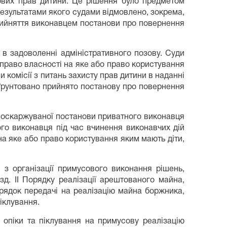
ових прав дитини. Це рішення було предметом
 результатами якого судами відмовлено, зокрема,
рийняття виконавцем постанови про повернення
 в задоволенні адміністративного позову. Суди
право власності на яке або право користування
и комісії з питань захисту прав дитини в наданні
ґрунтовано прийнято постанову про повернення
ті оскаржуваної постанови приватного виконавця
ого виконавця під час вчинення виконавчих дій
 на яке або право користування яким мають діти,
ї з організації примусового виконання рішень,
зд. II Порядку реалізації арештованого майна,
рядок передачі на реалізацію майна боржника,
іклування.
 опіки та піклування на примусову реалізацію