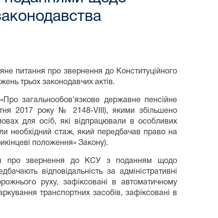
законодавства
яне питання про звернення до Конституційного
жень трьох законодавчих актів.
 «Про загальнообов’язкове державне пенсійне
втня 2017 року № 2148-VIII), якими збільшено
мовах для осіб, які відпрацювали в особливих
ули необхідний стаж, який передбачав право на
Прикінцеві положення» Закону).
ння про звернення до КСУ з поданням щодо
дбачають відповідальність за адміністративні
рожнього руху, зафіксовані в автоматичному
аркування транспортних засобів, зафіксовані в