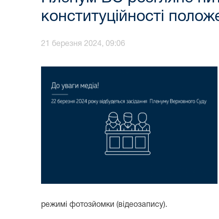
конституційності полож
21 березня 2024, 09:06
режимі фотозйомки (відеозапису).