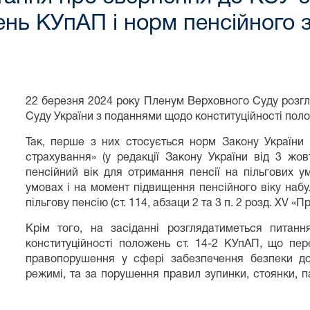
ень КУпАП і норм пенсійного 
22 березня 2024 року Пленум Верховного Суду розгл
Суду України з поданнями щодо конституційності поло
Так, перше з них стосується норм Закону України
страхування» (у редакції Закону України від 3 жо
пенсійний вік для отримання пенсії на пільгових у
умовах і на момент підвищення пенсійного віку наб
пільгову пенсію (ст. 114, абзаци 2 та 3 п. 2 розд. XV «
Крім того, на засіданні розглядатиметься пита
конституційності положень ст. 14-2 КУпАП, що пере
правопорушення у сфері забезпечення безпеки до
режимі, та за порушення правил зупинки, стоянки, п