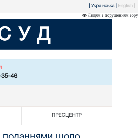
|
Українська
|
English
|
Людям з порушенням зору
СУД
л
-35-46
ПРЕСЦЕНТР
з поданнями щодо