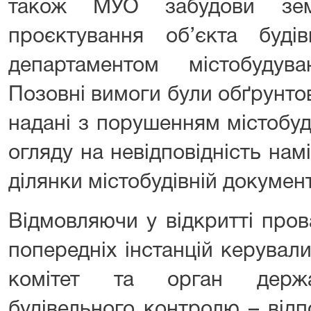
також МУО забудови зем
проєктування об’єкта будів
департаментом містобудув
Позовні вимоги були обґрунто
надані з порушенням містобуд
огляду на невідповідність нам
ділянки містобудівній документ
Відмовляючи у відкритті пров
попередніх інстанцій керувал
комітет та орган держав
будівельного контролю – відпо