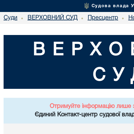
Судова влада 
Суди
ВЕРХОВНИЙ СУД
Пресцентр
Но
•
•
•
ВЕРХО
СУ
Отримуйте інформацію лише 
Єдиний Контакт-центр судової влад